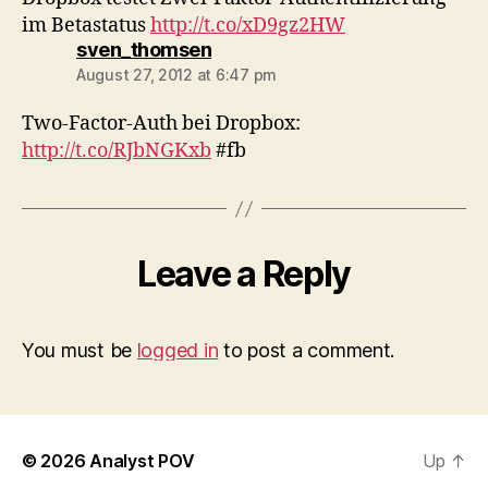
im Betastatus
http://t.co/xD9gz2HW
says:
sven_thomsen
August 27, 2012 at 6:47 pm
Two-Factor-Auth bei Dropbox:
http://t.co/RJbNGKxb
#fb
Leave a Reply
You must be
logged in
to post a comment.
© 2026
Analyst POV
Up
↑