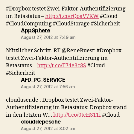
#Dropbox testet Zwei-Faktor-Authentifizierung
im Betastatus –
http://t.co/rQoaV7KW
#Cloud
#CloudComputing #CloudStorage #Sicherheit
says:
AppSphere
August 27, 2012 at 7:49 am
Nützlicher Schritt. RT @ReneBuest: #Dropbox
testet Zwei-Faktor-Authentifizierung im
Betastatus –
http://t.co/T74e3c8S
#Cloud
#Sicherheit
says:
AFD_PC_SERVICE
August 27, 2012 at 7:56 am
clouduser.de : Dropbox testet Zwei-Faktor-
Authentifizierung im Betastatus: Dropbox stand
in den letzten W…
http://t.co/0tcHS11i
#Cloud
says:
clouddepesche
August 27, 2012 at 8:02 am