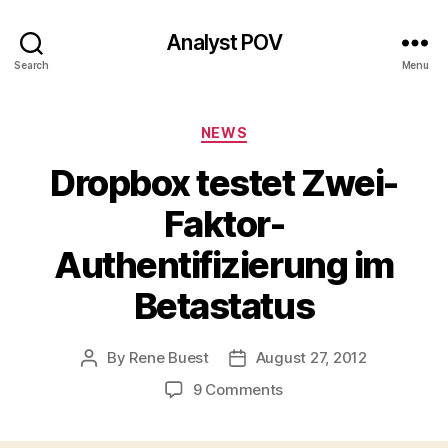
Analyst POV
Search
Menu
Categories
NEWS
Dropbox testet Zwei-
Faktor-
Authentifizierung im
Betastatus
By
Rene Buest
August 27, 2012
Post
Post
author
date
on
9 Comments
Dropbox
testet