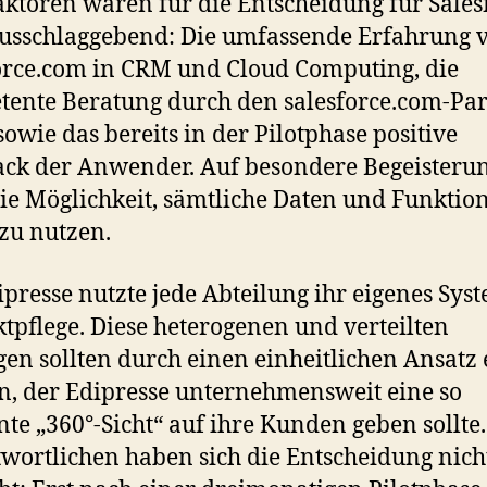
aktoren waren für die Entscheidung für Sales
usschlaggebend: Die umfassende Erfahrung 
orce.com in CRM und Cloud Computing, die
ente Beratung durch den salesforce.com-Pa
sowie das bereits in der Pilotphase positive
ck der Anwender. Auf besondere Begeisteru
die Möglichkeit, sämtliche Daten und Funktio
zu nutzen.
ipresse nutzte jede Abteilung ihr eigenes Sys
tpflege. Diese heterogenen und verteilten
en sollten durch einen einheitlichen Ansatz 
, der Edipresse unternehmensweit eine so
te „360°-Sicht“ auf ihre Kunden geben sollte.
wortlichen haben sich die Entscheidung nicht