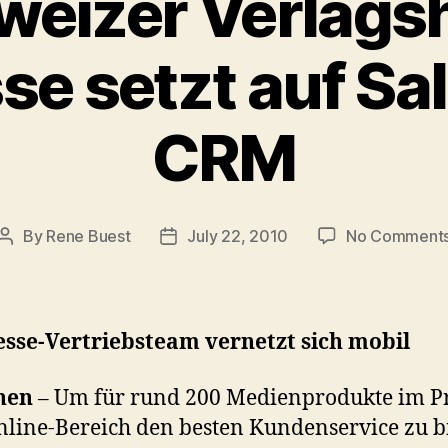
weizer Verlags
se setzt auf Sa
CRM
By
Rene Buest
July 22, 2010
No Comment
Post
Post
author
date
esse-Vertriebsteam vernetzt sich mobil
hen
– Um für rund 200 Medienprodukte im P
line-Bereich den besten Kundenservice zu b