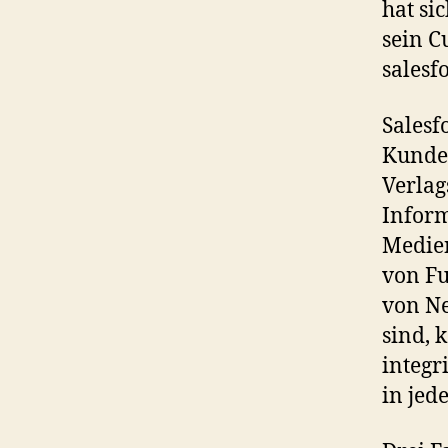
hat si
sein C
salesf
Salesf
Kunden
Verlag
Infor
Medien
von Fu
von Ne
sind, 
integr
in jed