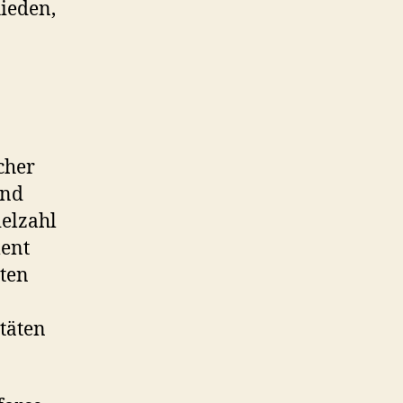
hieden,
cher
und
elzahl
ment
ten
täten