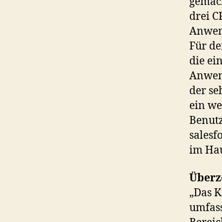
gemach
drei C
Anwend
Für de
die ei
Anwend
der se
ein we
Benutz
salesf
im Hau
Überz
„Das K
umfas