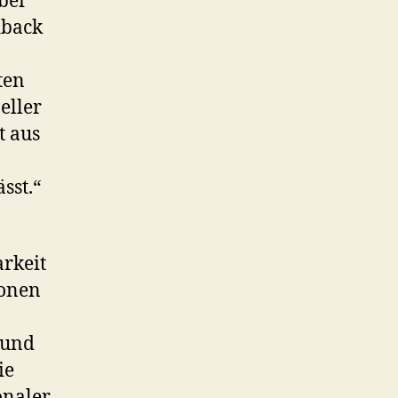
bei
dback
ten
eller
t aus
sst.“
arkeit
ionen
 und
ie
onaler