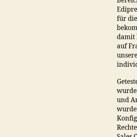
Bereic
Edipre
für di
bekom
damit 
auf Fr
unsere
indivi
Getest
wurden
und An
wurden
Konfig
Rechte
Sales 