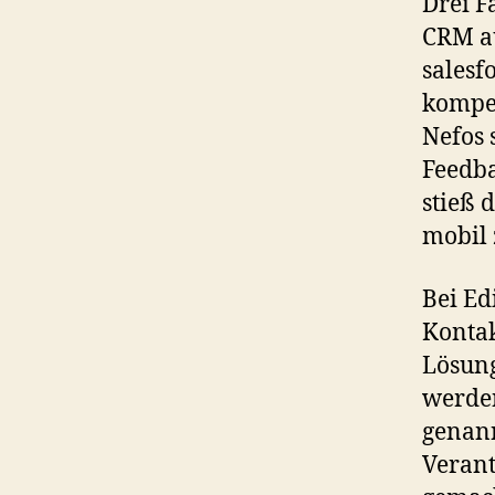
Drei F
CRM a
salesf
kompet
Nefos 
Feedba
stieß 
mobil 
Bei Ed
Kontak
Lösung
werden
genann
Verant