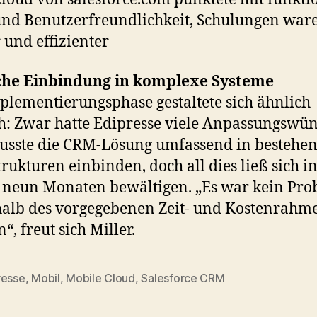
und Benutzerfreundlichkeit, Schulungen war
 und effizienter
che Einbindung in komplexe Systeme
plementierungsphase gestaltete sich ähnlich
h: Zwar hatte Edipresse viele Anpassungswü
sste die CRM-Lösung umfassend in bestehe
trukturen einbinden, doch all dies ließ sich i
neun Monaten bewältigen. „Es war kein Pr
alb des vorgegebenen Zeit- und Kostenrahm
“, freut sich Miller.
resse
,
Mobil
,
Mobile Cloud
,
Salesforce CRM