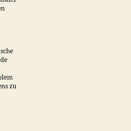
en
nsche
nde
n
oblem
ens zu