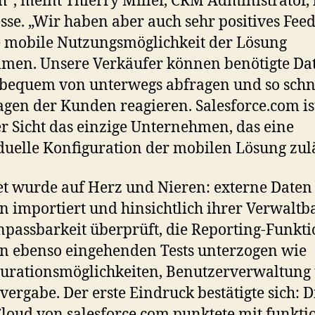
h“, meint Thierry Miller, CRM Administrator, 
sse. „Wir haben aber auch sehr positives Fee
e mobile Nutzungsmöglichkeit der Lösung
men. Unsere Verkäufer können benötigte Da
bequem von unterwegs abfragen und so schn
agen der Kunden reagieren. Salesforce.com is
r Sicht das einzige Unternehmen, das eine
duelle Konfiguration der mobilen Lösung zulä
et wurde auf Herz und Nieren: externe Daten
 importiert und hinsichtlich ihrer Verwaltb
passbarkeit überprüft, die Reporting-Funkt
 ebenso eingehenden Tests unterzogen wie
urationsmöglichkeiten, Benutzerverwaltung
vergabe. Der erste Eindruck bestätigte sich: D
Cloud von salesforce.com punktete mit funkti