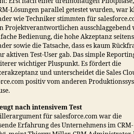
t: Erst nach einer dreimonatigen Pilotphase,
RM-Lösungen parallel getestet wurden, war k
er wie Techniker stimmten für salesforce.c
n Projektverantwortlichen ausschlaggebend
nfache Bedienung, die hohe Akzeptanz seitens
er sowie die Tatsache, dass es kaum Rückfr
hr aktiven Test-User gab. Das simple Reporti
iterer wichtiger Pluspunkt. Es fördert die
erakzeptanz und unterscheidet die Sales Cl
orce.com positiv vom anderen Produktionssy
se.
eugt nach intensivem Test
illerargument für salesforce.com war die
sende Erfahrung des Unternehmens im CRM-