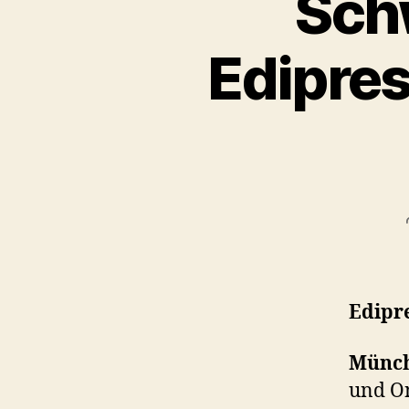
Sch
Edipres
Edipr
Münc
und On