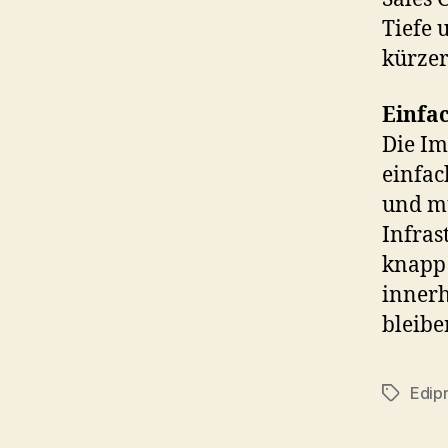
Tiefe 
kürzer
Einfa
Die Im
einfac
und mu
Infras
knapp 
innerh
bleiben
Edip
Tags