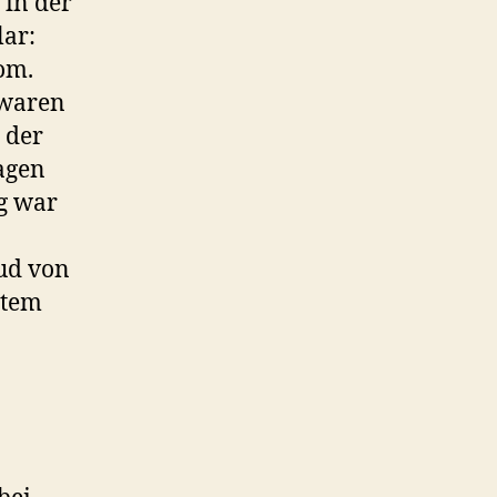
 in der
lar:
om.
 waren
 der
agen
ng war
oud von
stem