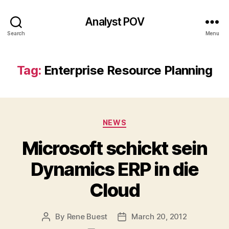
Analyst POV
Search
Menu
Tag:
Enterprise Resource Planning
Categories
NEWS
Microsoft schickt sein
Dynamics ERP in die
Cloud
By
Rene Buest
March 20, 2012
Post
Post
author
date