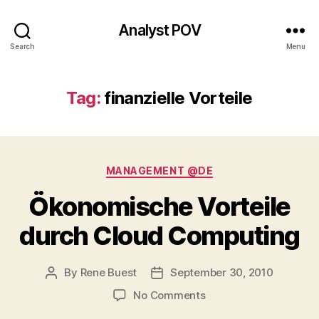
Analyst POV
Search
Menu
Tag:
finanzielle Vorteile
Categories
MANAGEMENT @DE
Ökonomische Vorteile
durch Cloud Computing
By
Rene Buest
September 30, 2010
Post
Post
author
date
on
No Comments
Ökonomische