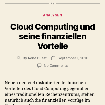
Categories
ANALYSEN
Cloud Computing und
seine finanziellen
Vorteile
By
Rene Buest
September 1, 2010
Post
Post
author
date
on
No Comments
Cloud
Computing
und
Neben den viel diskutierten technischen
seine
Vorteilen des Cloud Computing gegenüber
finanziellen
eines traditionellen Rechenzentrums, stehen
Vorteile
natürlich auch die finanziellen Vorzüge im