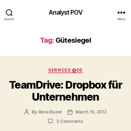
Analyst POV
Search
Menu
Tag:
Gütesiegel
Categories
SERVICES @DE
TeamDrive: Dropbox für
Unternehmen
By
Rene Buest
March 15, 2012
Post
Post
author
date
on
3 Comments
TeamDrive: