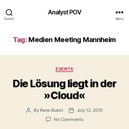
Analyst POV
Search
Menu
Tag:
Medien Meeting Mannheim
Categories
EVENTS
Die Lösung liegt in der
»Cloud«
By
Rene Buest
July 12, 2010
Post
Post
author
date
on
No Comments
Die