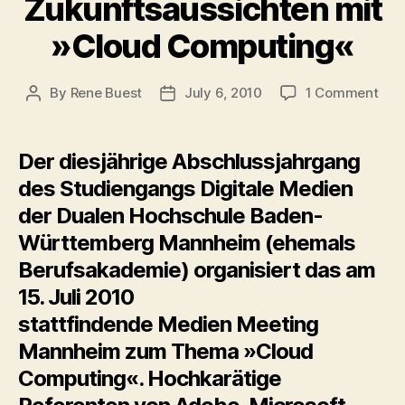
Zukunftsaussichten mit
»Cloud Computing«
on
By
Rene Buest
July 6, 2010
1 Comment
Post
Post
Son
author
date
Zuk
mit
Der diesjährige Abschlussjahrgang
»Cl
des Studiengangs Digitale Medien
Com
der Dualen Hochschule Baden-
Württemberg Mannheim (ehemals
Berufsakademie) organisiert
das am
15. Juli 2010
stattfindende Medien Meeting
Mannheim zum Thema »Cloud
Computing«. Hochkarätige