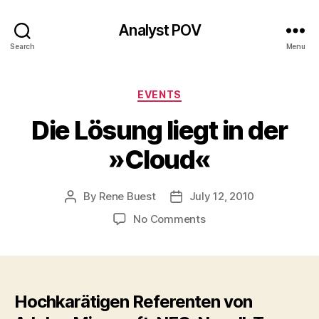
Analyst POV
Search
Menu
Categories
EVENTS
Die Lösung liegt in der
»Cloud«
By
Rene Buest
July 12, 2010
Post
Post
author
date
on
No Comments
Die
Lösung
liegt
in
der
Hochkarätigen Referenten von
»Cloud«