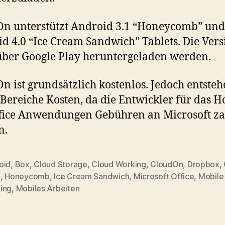
n unterstützt Android 3.1 “Honeycomb” und
d 4.0 “Ice Cream Sandwich” Tablets. Die Vers
ber Google Play heruntergeladen werden.
n ist grundsätzlich kostenlos. Jedoch entsteh
 Bereiche Kosten, da die Entwickler für das H
fice Anwendungen Gebühren an Microsoft z
n.
oid
,
Box
,
Cloud Storage
,
Cloud Working
,
CloudOn
,
Dropbox
,
e
,
Honeycomb
,
Ice Cream Sandwich
,
Microsoft Office
,
Mobile
ing
,
Mobiles Arbeiten