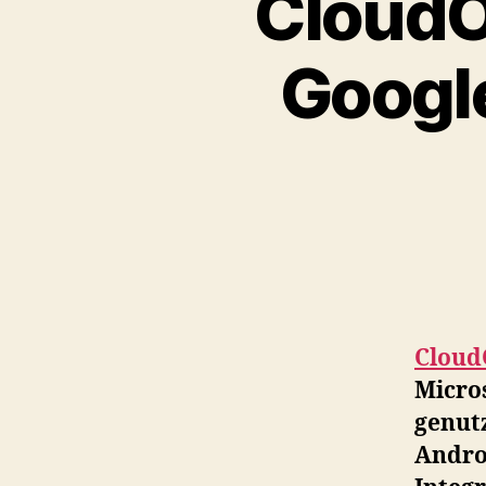
CloudO
Googl
Clou
Micro
genut
Androi