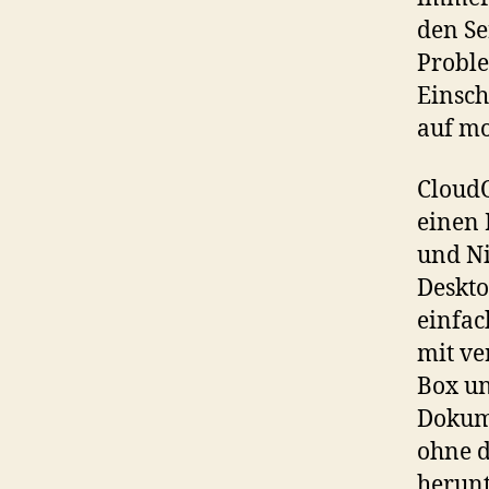
den Se
Proble
Einsc
auf mo
CloudO
einen 
und Ni
Deskto
einfac
mit ve
Box un
Dokume
ohne d
herunt