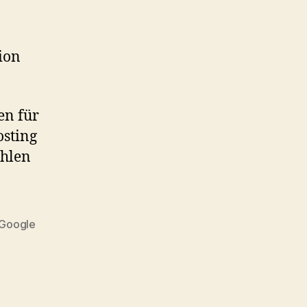
ion
en für
osting
ahlen
Google