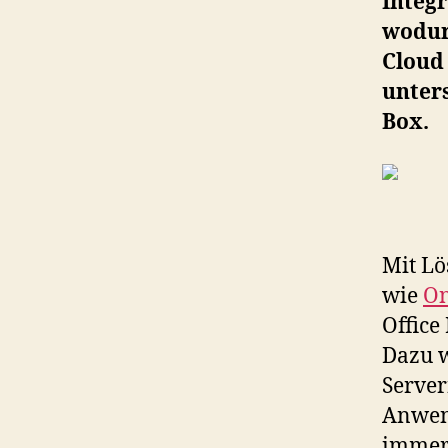
Integ
wodur
Cloud
unters
Box.
Mit L
wie
On
Office
Dazu 
Server
Anwend
immer