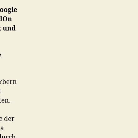
oogle
udOn
x und
rbern
t
ten.
e der
Da
durch