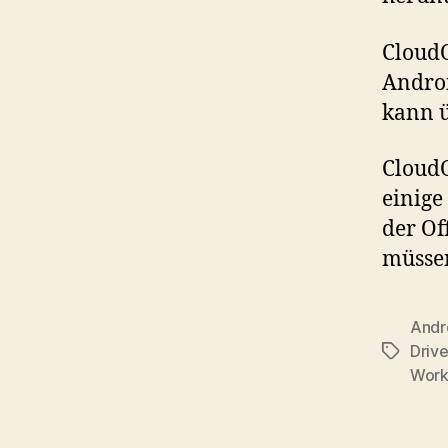
CloudO
Androi
kann ü
CloudO
einige
der Of
müsse
Andr
Driv
Tags
Work