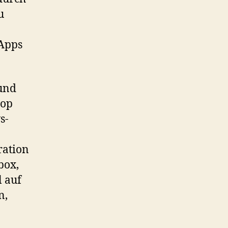
u
Apps
und
top
s-
ration
box,
 auf
n,