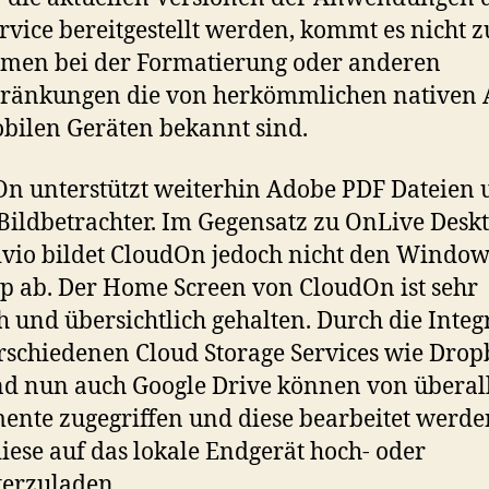
rvice bereitgestellt werden, kommt es nicht z
men bei der Formatierung oder anderen
hränkungen die von herkömmlichen nativen 
bilen Geräten bekannt sind.
n unterstützt weiterhin Adobe PDF Dateien 
Bildbetrachter. Im Gegensatz zu OnLive Desk
vio bildet CloudOn jedoch nicht den Window
p ab. Der Home Screen von CloudOn ist sehr
h und übersichtlich gehalten. Durch die Integ
rschiedenen Cloud Storage Services wie Drop
d nun auch Google Drive können von überall
nte zugegriffen und diese bearbeitet werde
iese auf das lokale Endgerät hoch- oder
erzuladen.