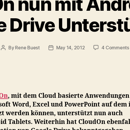
n nun mit Andr
e Drive Unterst
By
Rene Buest
May 14, 2012
4 Comments
Post
Post
author
date
dOn
, mit dem Cloud basierte Anwendungen
soft Word, Excel und PowerPoint auf dem 
zt werden können, unterstützt nun auch
d Tablets. Weiterhin hat CloudOn ebenfal