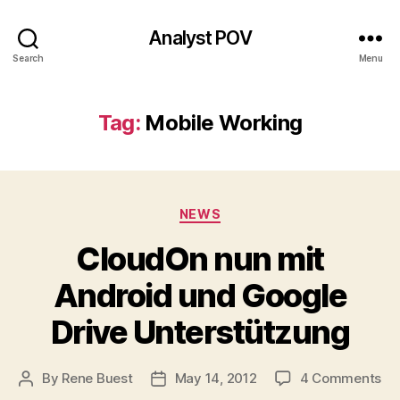
Analyst POV
Search
Menu
Tag:
Mobile Working
Categories
NEWS
CloudOn nun mit
Android und Google
Drive Unterstützung
on
By
Rene Buest
May 14, 2012
4 Comments
Post
Post
Cl
author
date