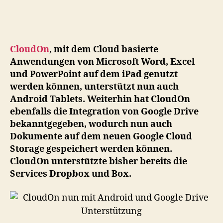
nu
mi
An
un
CloudOn
, mit dem Cloud basierte
Go
Anwendungen von Microsoft Word, Excel
Dr
und PowerPoint auf dem iPad genutzt
Un
werden können, unterstützt nun auch
Android Tablets. Weiterhin hat CloudOn
ebenfalls die Integration von Google Drive
bekanntgegeben, wodurch nun auch
Dokumente auf dem neuen Google Cloud
Storage gespeichert werden können.
CloudOn unterstützte bisher bereits die
Services Dropbox und Box.