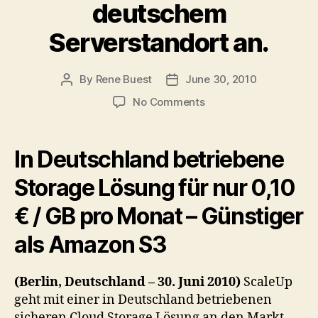
deutschem
Serverstandort an.
By
Rene Buest
June 30, 2010
Post
Post
author
date
on
No Comments
ScaleUp
Technologies
kündigt
In Deutschland betriebene
sichere
Cloud
Storage Lösung für nur 0,10
Storage
€ / GB pro Monat – Günstiger
Lösung
mit
als Amazon S3
deutschem
Serverstandort
an.
(Berlin, Deutschland – 30. Juni 2010)
ScaleUp
geht mit einer in Deutschland betriebenen
sicheren Cloud Storage Lösung an den Markt.