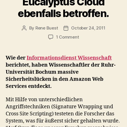
Eucalyptus Cloud
ebenfalls betroffen.
By
Rene Buest
October 24, 2011
Post
Post
author
date
on
1 Comment
Wissenschaftler
entdecken
massive
Wie der
Informationsdienst Wissenschaft
Sicherheitslücken
berichtet, haben Wissenschaftler der Ruhr-
in
Universität Bochum massive
der
Sicherheitslücken in den Amazon Web
Amazon
Services entdeckt.
Cloud.
Eucalyptus
Cloud
Mit Hilfe von unterschiedlichen
ebenfalls
Angriffstechniken (Signature Wrapping und
betroffen.
Cross Site Scripting) testeten die Forscher das
System, was für äußerst sicher gehalten wurde.