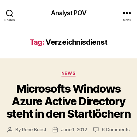
Analyst POV
Search
Menu
Tag:
Verzeichnisdienst
Categories
NEWS
Microsofts Windows
Azure Active Directory
steht in den Startlöchern
on
By
Rene Buest
June 1, 2012
6 Comments
Post
Post
Mic
author
date