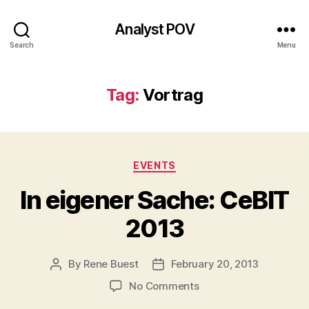
Analyst POV
Search
Menu
Tag:
Vortrag
Categories
EVENTS
In eigener Sache: CeBIT
2013
By
Rene Buest
February 20, 2013
Post
Post
author
date
on
No Comments
In