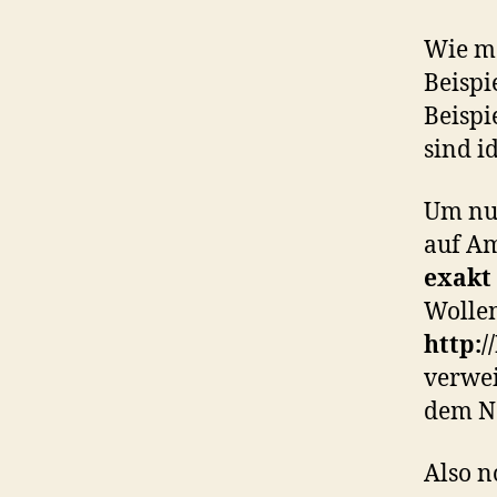
Wie ma
Beispi
Beispi
sind i
Um nun
auf Am
exakt
Wolle
http:/
verwei
dem 
Also 