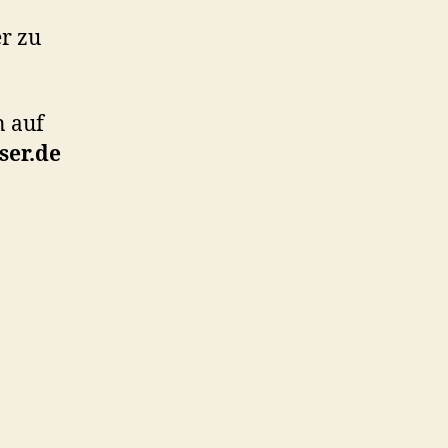
er zu
n auf
ser.de