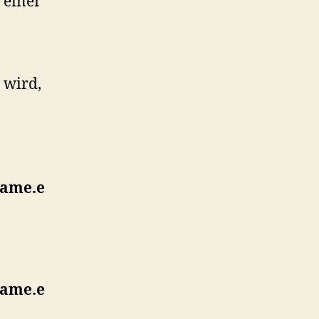
 einer
 wird,
name.e
name.e