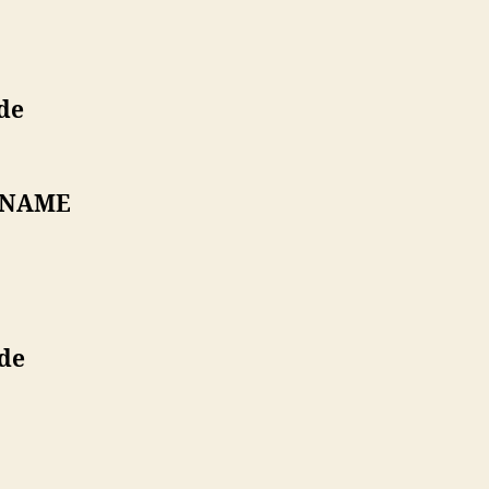
de
CNAME
.de