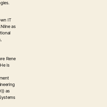
gies.
own IT
Nline as
tional
,
ore Rene
He is
ement
ineering
)) as
 Systems