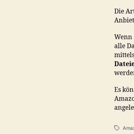
Die Ar
Anbiet
Wenn d
alle D
mittel
Datei
werde
Es kön
Amazo
angele
Amaz
Tags