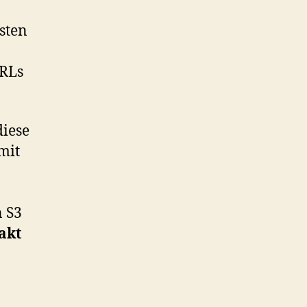
sten
URLs
diese
mit
 S3
akt