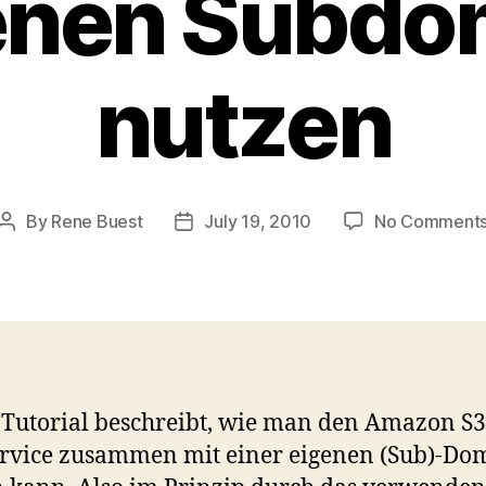
enen Subdo
nutzen
By
Rene Buest
July 19, 2010
No Comment
Post
Post
author
date
 Tutorial beschreibt, wie man den Amazon S3
rvice zusammen mit einer eigenen (Sub)-Do