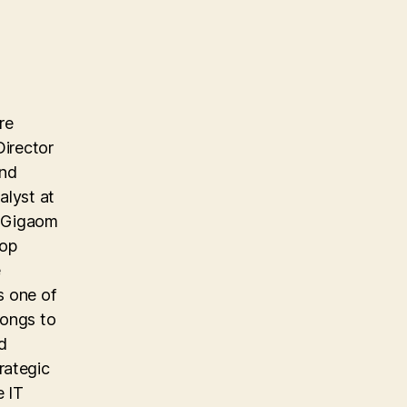
re
Director
and
alyst at
e Gigaom
top
e
s one of
longs to
d
rategic
e IT