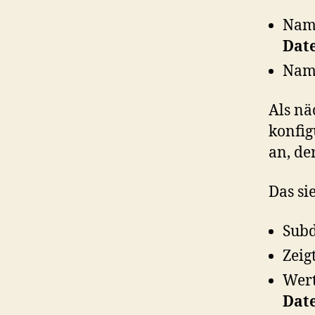
Nam
Date
Name
Als nä
konfig
an, de
Das si
Sub
Zeig
Wer
Dat