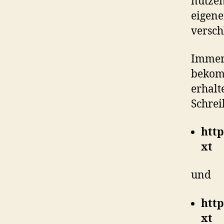
nutzen
eigen
versch
Immer 
bekomm
erhalt
Schrei
htt
xt
und
htt
xt