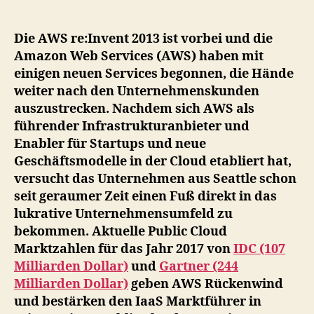
Web
Services
greifen
Die AWS re:Invent 2013 ist vorbei und die
nach
Amazon Web Services (AWS) haben mit
der
einigen neuen Services begonnen, die Hände
Enterprise
weiter nach den Unternehmenskunden
IT.
auszustrecken. Nachdem sich AWS als
Ein
führender Infrastrukturanbieter und
Realitätscheck.
Enabler für Startups und neue
Geschäftsmodelle in der Cloud etabliert hat,
versucht das Unternehmen aus Seattle schon
seit geraumer Zeit einen Fuß direkt in das
lukrative Unternehmensumfeld zu
bekommen. Aktuelle Public Cloud
Marktzahlen für das Jahr 2017 von
IDC (107
Milliarden Dollar)
und
Gartner (244
Milliarden Dollar)
geben AWS Rückenwind
und bestärken den IaaS Marktführer in