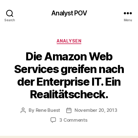
Analyst POV
Search
Menu
Categories
ANALYSEN
Die Amazon Web
Services greifen nach
der Enterprise IT. Ein
Realitätscheck.
By
Rene Buest
November 20, 2013
Post
Post
author
date
on
3 Comments
Die
Amazon