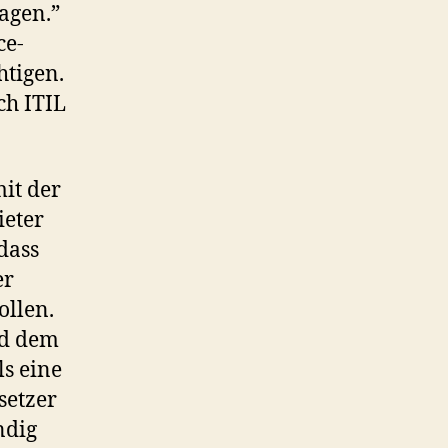
agen.”
ce-
htigen.
ch ITIL
mit der
ieter
dass
er
ollen.
nd dem
ls eine
setzer
ndig