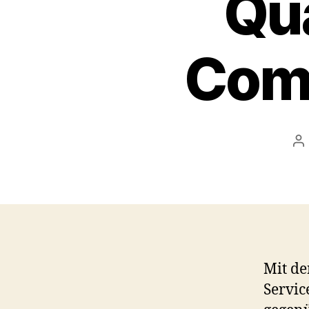
Qua
Comp
P
au
Mit de
Servi