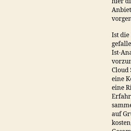
hier d
Anbiet
vorge
Ist di
gefall
Ist-An
vorzun
Cloud 
eine K
eine R
Erfahr
sammel
auf Gr
kosten