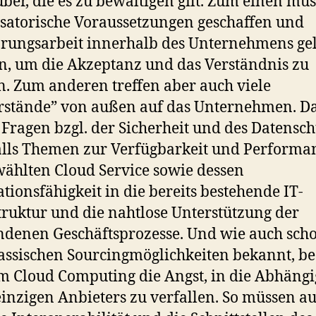
ber, die es zu bewältigen gilt. Zum einen mü
satorische Voraussetzungen geschaffen und
rungsarbeit innerhalb des Unternehmens gel
, um die Akzeptanz und das Verständnis zu
n. Zum anderen treffen aber auch viele
stände” von außen auf das Unternehmen. Da
Fragen bzgl. der Sicherheit und des Datensch
lls Themen zur Verfügbarkeit und Performa
ählten Cloud Service sowie dessen
ationsfähigkeit in die bereits bestehende IT-
truktur und die nahtlose Unterstützung der
denen Geschäftsprozesse. Und wie auch sch
assischen Sourcingmöglichkeiten bekannt, be
m Cloud Computing die Angst, in die Abhängi
einzigen Anbieters zu verfallen. So müssen a