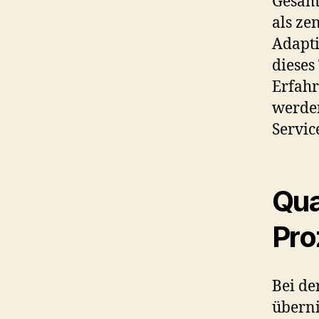
Gesamt
als ze
Adapti
dieses
Erfahr
werden
Servic
Qua
Pro
Bei de
überni