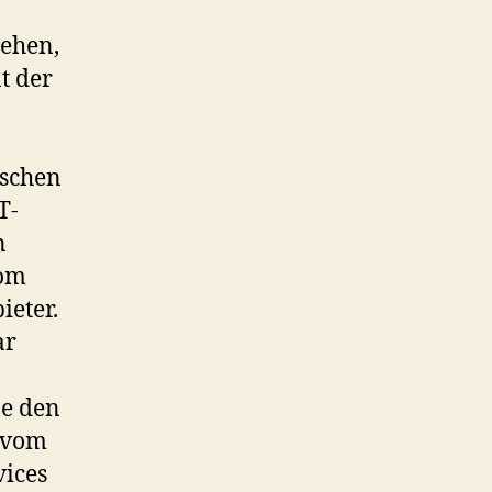
ehen,
t der
ischen
T-
n
vom
ieter.
ar
be den
s vom
vices