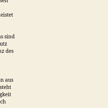
ssen
eistet
s sind
utz
nz des
on aus
steht
gkeit
uch