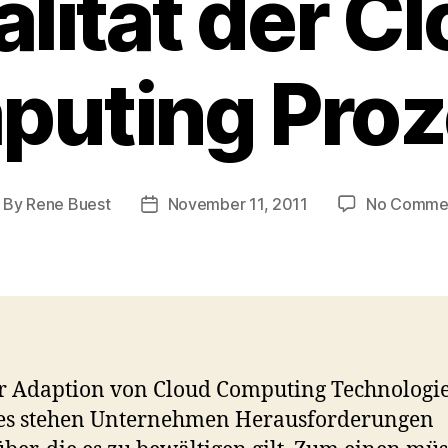
lität der C
uting Pro
By
Rene Buest
November 11, 2011
No Comme
ost
Post
thor
date
r Adaption von Cloud Computing Technologi
ces stehen Unternehmen Herausforderungen