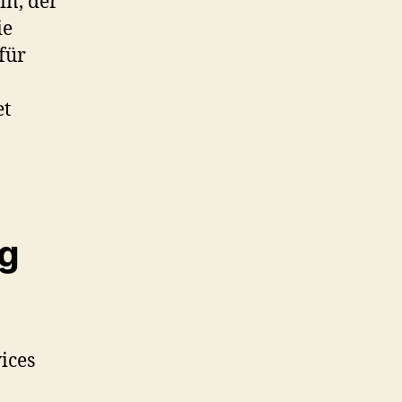
in, der
ie
für
et
ng
ices