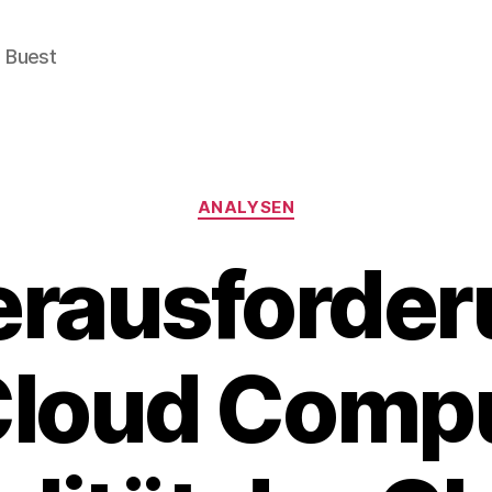
e Buest
Categories
ANALYSEN
erausforde
Cloud Compu