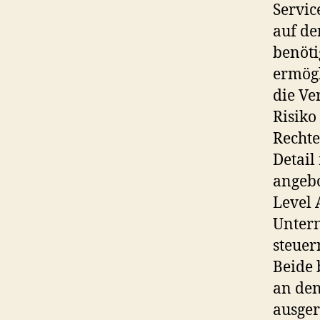
Servic
auf de
benöti
ermögl
die Ve
Risiko
Rechte
Detail
angebo
Level 
Untern
steuer
Beide 
an den
ausgeri