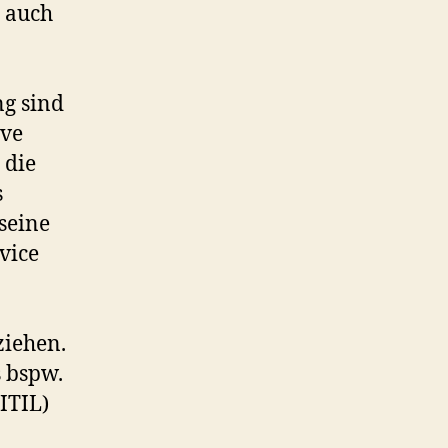
 auch
ng sind
ive
 die
s
seine
vice
ziehen.
 bspw.
(ITIL)