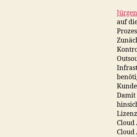
Jürge
auf di
Prozes
Zunäch
Kontro
Outsou
Infras
benöti
Kunden
Damit 
hinsic
Lizenz
Cloud 
Cloud 