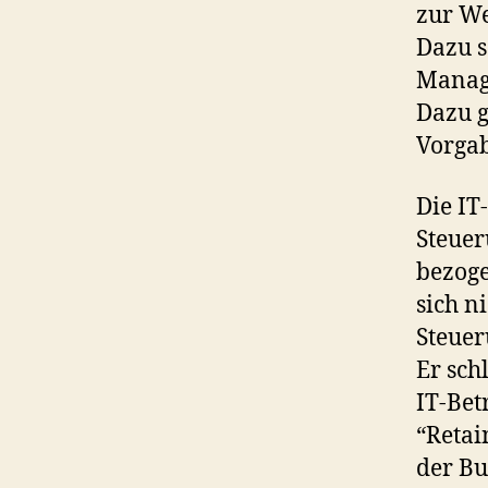
zur We
Dazu s
Manage
Dazu g
Vorga
Die IT
Steuer
bezoge
sich n
Steuer
Er sch
IT-Bet
“Retai
der Bu