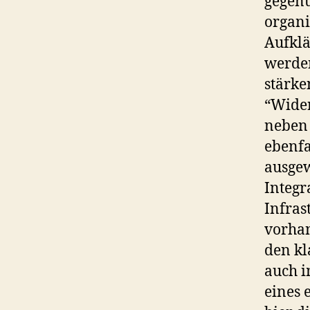
gegenü
organi
Aufklä
werden
stärke
“Wider
neben 
ebenfa
ausgew
Integr
Infras
vorhan
den kl
auch i
eines 