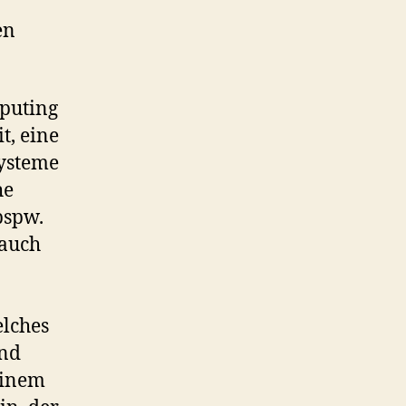
en
mputing
t, eine
Systeme
he
bspw.
 auch
elches
und
einem