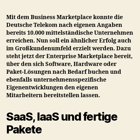
Computing:
T-
Systems
Mit dem Business Marketplace konnte die
startet
Deutsche Telekom nach eigenen Angaben
"Enterprise
bereits 10.000 mittelständische Unternehmen
Marketplace"
erreichen. Nun soll ein ähnlicher Erfolg auch
im Großkundenumfeld erzielt werden. Dazu
steht jetzt der Enterprise Marketplace bereit,
über den sich Software, Hardware oder
Paket-Lösungen nach Bedarf buchen und
ebenfalls unternehmensspezifische
Eigenentwicklungen den eigenen
Mitarbeitern bereitstellen lassen.
SaaS, IaaS und fertige
Pakete