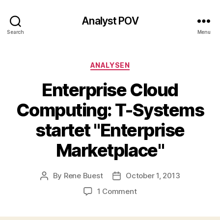
Analyst POV
Search
Menu
Categories
ANALYSEN
Enterprise Cloud
Computing: T-Systems
startet "Enterprise
Marketplace"
By
Rene Buest
October 1, 2013
Post
Post
author
date
on
1 Comment
Enterprise
Cloud