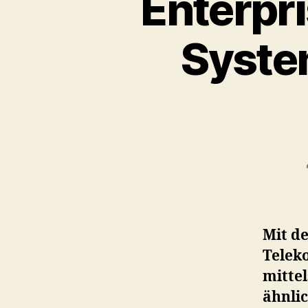
Enterpr
System
Mit d
Telek
mitte
ähnli