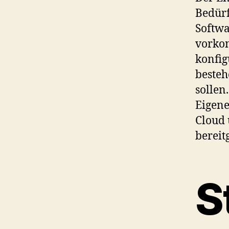
Bedür
Softwa
vorkon
konfig
besteh
sollen
Eigene
Cloud 
bereitg
S