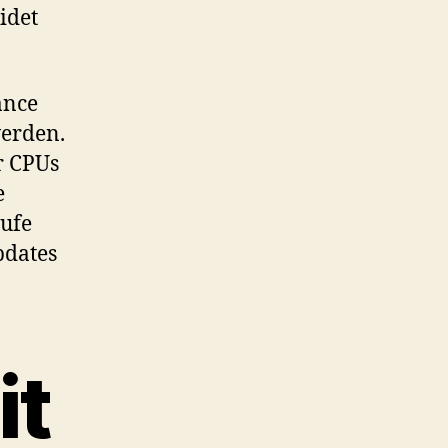
idet
ance
werden.
r CPUs
e
ufe
pdates
it