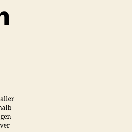
n
aller
halb
ngen
rver