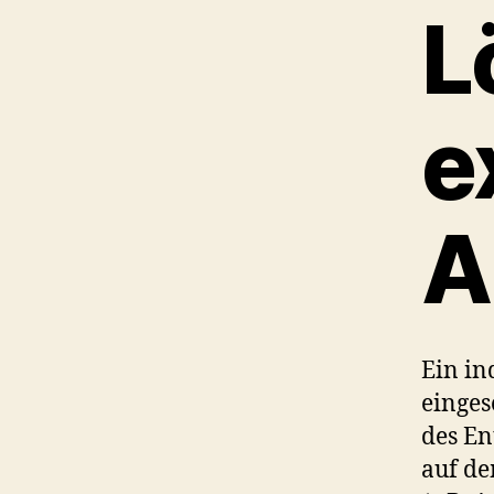
L
e
A
Ein in
einges
des En
auf de