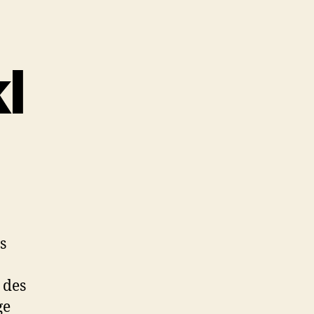
l
s
 des
ge