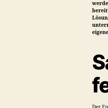
werden
bereit
Lösun
unter
eigene
S
f
Der En