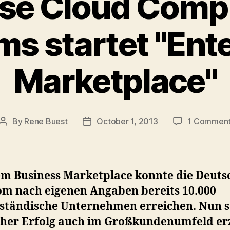
ise Cloud Compu
s startet "Ent
Marketplace"
By
Rene Buest
October 1, 2013
1 Commen
Post
Post
author
date
em Business Marketplace konnte die Deuts
om nach eigenen Angaben bereits 10.000
lständische Unternehmen erreichen. Nun so
cher Erfolg auch im Großkundenumfeld erz