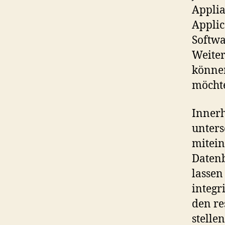
Applia
Applic
Softwa
Weiter
können
möcht
Innerh
unters
mitein
Daten
lassen
integr
den re
stelle