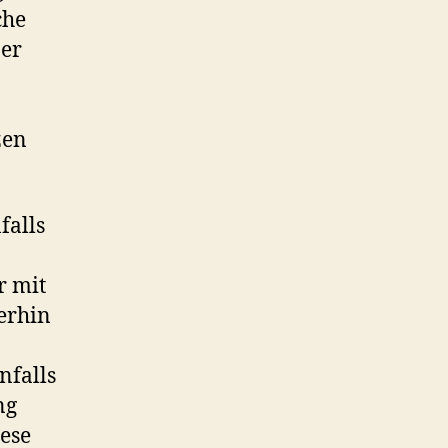
che
ner
zen
falls
r mit
erhin
nfalls
ng
iese