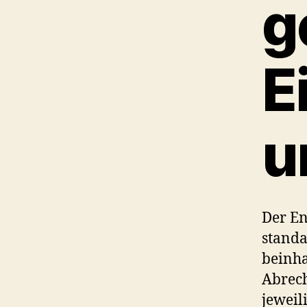
g
E
u
Der En
standa
beinha
Abrech
jeweil