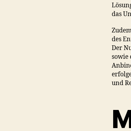
Lösung
das Un
Zudem 
des En
Der Nu
sowie 
Anbind
erfolg
und Re
M