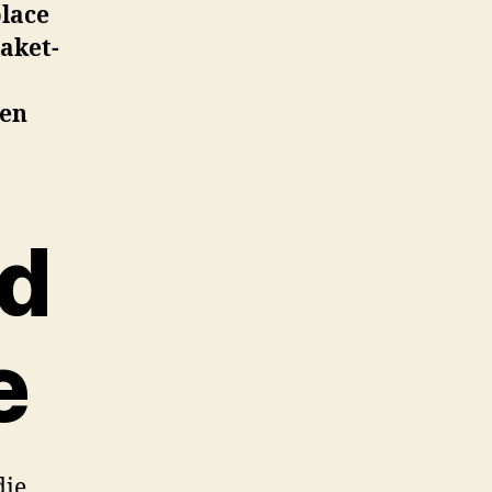
place
aket-
den
nd
e
die