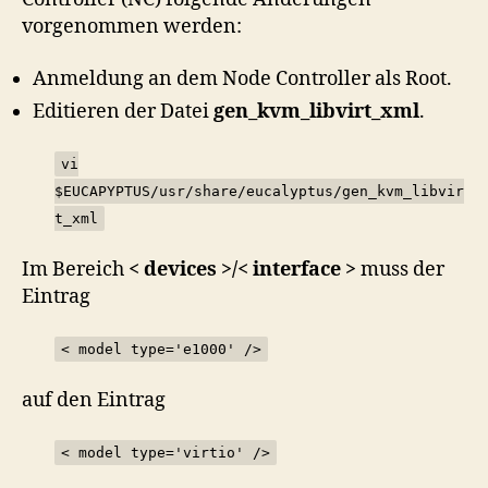
vorgenommen werden:
Anmeldung an dem Node Controller als Root.
Editieren der Datei
gen_kvm_libvirt_xml
.
vi
$EUCAPYPTUS/usr/share/eucalyptus/gen_kvm_libvir
t_xml
Im Bereich
< devices >/< interface >
muss der
Eintrag
< model type='e1000' />
auf den Eintrag
< model type='virtio' />