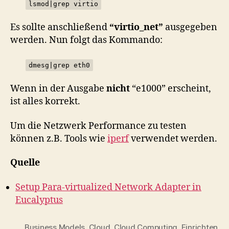
lsmod|grep virtio
Es sollte anschließend
“virtio_net”
ausgegeben
werden. Nun folgt das Kommando:
dmesg|grep eth0
Wenn in der Ausgabe
nicht
“e1000” erscheint,
ist alles korrekt.
Um die Netzwerk Performance zu testen
können z.B. Tools wie
iperf
verwendet werden.
Quelle
Setup Para-virtualized Network Adapter in
Eucalyptus
Business Models
,
Cloud
,
Cloud Computing
,
Einrichten