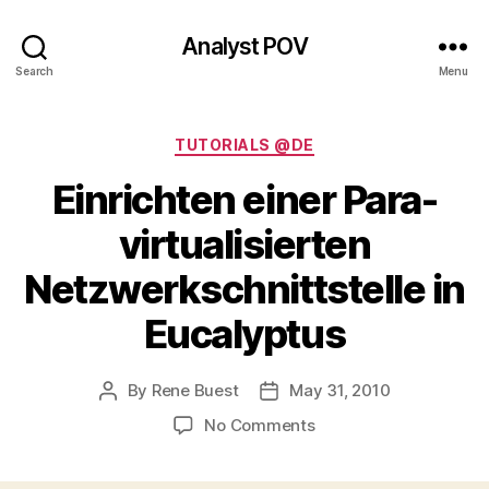
Analyst POV
Search
Menu
Categories
TUTORIALS @DE
Einrichten einer Para-
virtualisierten
Netzwerkschnittstelle in
Eucalyptus
By
Rene Buest
May 31, 2010
Post
Post
author
date
on
No Comments
Einrichten
einer