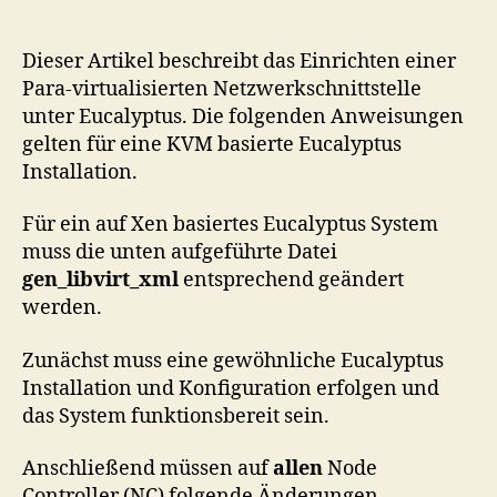
Para-
virtualisierten
Netzwerkschnittstelle
Dieser Artikel beschreibt das Einrichten einer
in
Para-virtualisierten Netzwerkschnittstelle
Eucalyptus
unter Eucalyptus. Die folgenden Anweisungen
gelten für eine KVM basierte Eucalyptus
Installation.
Für ein auf Xen basiertes Eucalyptus System
muss die unten aufgeführte Datei
gen_libvirt_xml
entsprechend geändert
werden.
Zunächst muss eine gewöhnliche Eucalyptus
Installation und Konfiguration erfolgen und
das System funktionsbereit sein.
Anschließend müssen auf
allen
Node
Controller (NC) folgende Änderungen