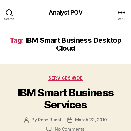
Analyst POV
Search
Menu
Tag:
IBM Smart Business Desktop
Cloud
Categories
SERVICES @DE
IBM Smart Business
Services
By
Rene Buest
March 23, 2010
Post
Post
author
date
on
No Comments