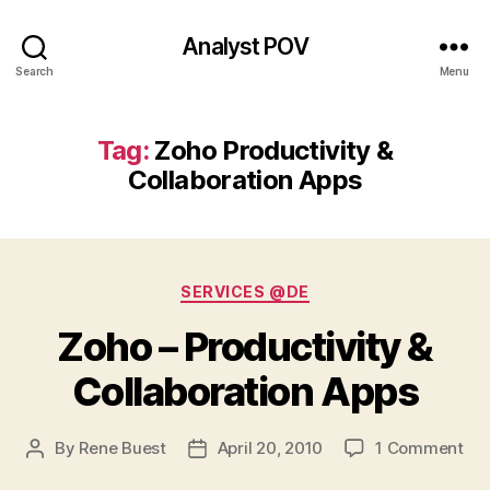
Analyst POV
Search
Menu
Tag:
Zoho Productivity &
Collaboration Apps
Categories
SERVICES @DE
Zoho – Productivity &
Collaboration Apps
on
By
Rene Buest
April 20, 2010
1 Comment
Post
Post
Zo
author
date