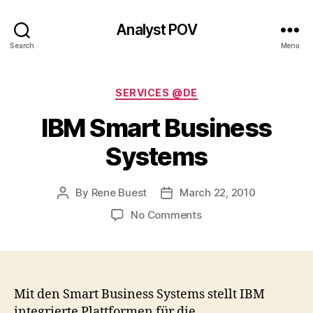
Analyst POV
Search
Menu
Categories
SERVICES @DE
IBM Smart Business
Systems
By
Rene Buest
March 22, 2010
Post
Post
author
date
on
No Comments
IBM
Smart
Business
Systems
Mit den Smart Business Systems stellt IBM
integrierte Plattformen für die