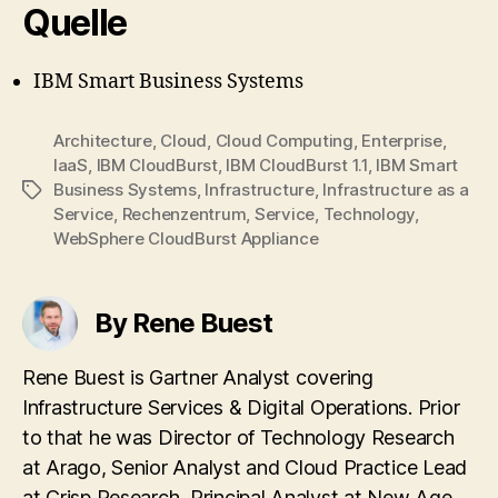
Quelle
IBM Smart Business Systems
Architecture
,
Cloud
,
Cloud Computing
,
Enterprise
,
IaaS
,
IBM CloudBurst
,
IBM CloudBurst 1.1
,
IBM Smart
Business Systems
,
Infrastructure
,
Infrastructure as a
Tags
Service
,
Rechenzentrum
,
Service
,
Technology
,
WebSphere CloudBurst Appliance
By Rene Buest
Rene Buest is Gartner Analyst covering
Infrastructure Services & Digital Operations. Prior
to that he was Director of Technology Research
at Arago, Senior Analyst and Cloud Practice Lead
at Crisp Research, Principal Analyst at New Age