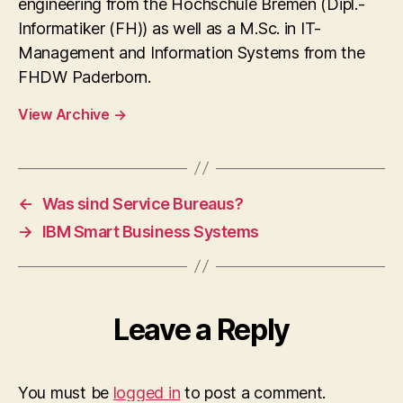
engineering from the Hochschule Bremen (Dipl.-
Informatiker (FH)) as well as a M.Sc. in IT-
Management and Information Systems from the
FHDW Paderborn.
View Archive
→
←
Was sind Service Bureaus?
→
IBM Smart Business Systems
Leave a Reply
You must be
logged in
to post a comment.