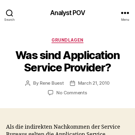
Analyst POV
Search
Menu
Categories
GRUNDLAGEN
Was sind Application
Service Provider?
By
Rene Buest
March 21, 2010
Post
Post
author
date
on
No Comments
Was
sind
Application
Service
Provider?
Als die indirekten Nachkommen der Service
Bureaus gelten die Application Service