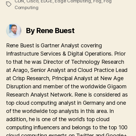
CDN
,
Cisco
,
EDGE
,
Edge Computing
,
Fog
,
Fog
Tags
Computing
By Rene Buest
Rene Buest is Gartner Analyst covering
Infrastructure Services & Digital Operations. Prior
to that he was Director of Technology Research
at Arago, Senior Analyst and Cloud Practice Lead
at Crisp Research, Principal Analyst at New Age
Disruption and member of the worldwide Gigaom
Research Analyst Network. Rene is considered as
top cloud computing analyst in Germany and one
of the worldwide top analysts in this area. In
addition, he is one of the world’s top cloud
computing influencers and belongs to the top 100
cloud computing experts on Twitter and Google+.