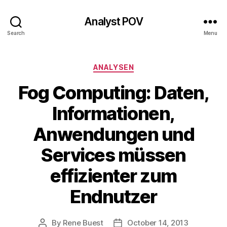
Analyst POV
Search
Menu
Categories
ANALYSEN
Fog Computing: Daten,
Informationen,
Anwendungen und
Services müssen
effizienter zum
Endnutzer
By
Rene Buest
October 14, 2013
Post
Post