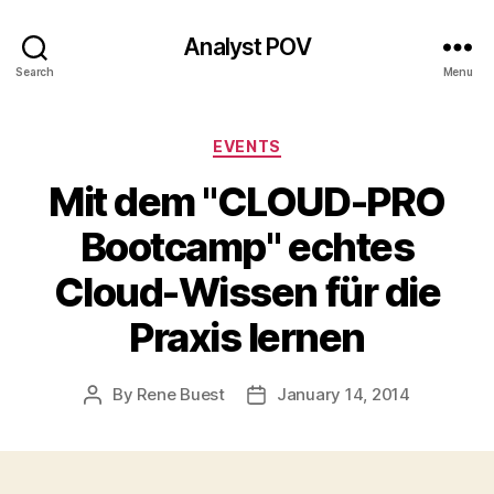
Analyst POV
Search
Menu
Categories
EVENTS
Mit dem "CLOUD-PRO
Bootcamp" echtes
Cloud-Wissen für die
Praxis lernen
By
Rene Buest
January 14, 2014
Post
Post
author
date