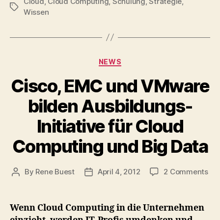
Cloud
,
Cloud Computing
,
Schulung
,
Strategie
,
Tags
Wissen
Categories
NEWS
Cisco, EMC und VMware
bilden Ausbildungs-
Initiative für Cloud
Computing und Big Data
on
By
Rene Buest
April 4, 2012
2 Comments
Post
Post
Cis
author
date
EM
un
Wenn Cloud Computing in die Unternehmen
VM