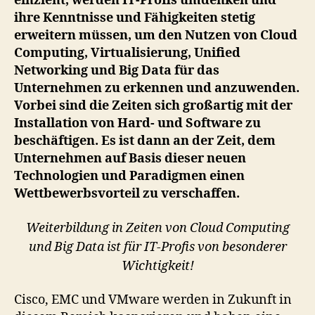
einzieht, werden IT-Profis umdenken und
bil
ihre Kenntnisse und Fähigkeiten stetig
Aus
erweitern müssen, um den Nutzen von Cloud
Init
Computing, Virtualisierung, Unified
für
Networking und Big Data für das
Clo
Co
Unternehmen zu erkennen und anzuwenden.
un
Vorbei sind die Zeiten sich großartig mit der
Big
Installation von Hard- und Software zu
Dat
beschäftigen. Es ist dann an der Zeit, dem
Unternehmen auf Basis dieser neuen
Technologien und Paradigmen einen
Wettbewerbsvorteil zu verschaffen.
Weiterbildung in Zeiten von Cloud Computing
und Big Data ist für IT-Profis von besonderer
Wichtigkeit!
Cisco, EMC und VMware werden in Zukunft in