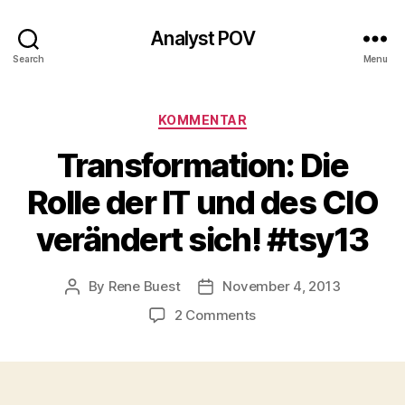
Analyst POV
Search
Menu
Categories
KOMMENTAR
Transformation: Die
Rolle der IT und des CIO
verändert sich! #tsy13
By
Rene Buest
November 4, 2013
Post
Post
author
date
on
2 Comments
Transformation:
Die
Rolle
der