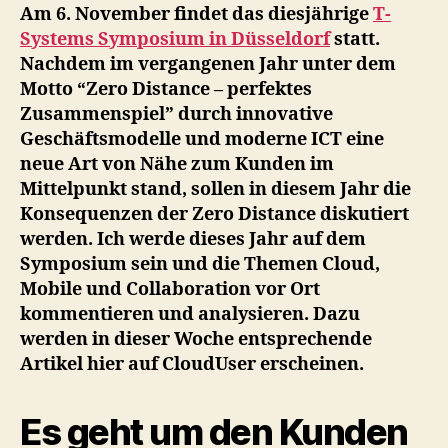
IT
Am 6. November findet das diesjährige
T-
und
Systems Symposium in Düsseldorf
statt.
des
Nachdem im vergangenen Jahr unter dem
CIO
Motto “Zero Distance – perfektes
verändert
Zusammenspiel” durch innovative
sich!
Geschäftsmodelle und moderne ICT eine
#tsy13
neue Art von Nähe zum Kunden im
Mittelpunkt stand, sollen in diesem Jahr die
Konsequenzen der Zero Distance diskutiert
werden. Ich werde dieses Jahr auf dem
Symposium sein und die Themen Cloud,
Mobile und Collaboration vor Ort
kommentieren und analysieren. Dazu
werden in dieser Woche entsprechende
Artikel hier auf CloudUser erscheinen.
Es geht um den Kunden