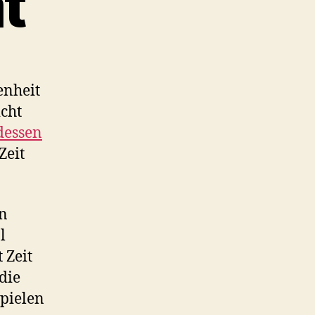
t
enheit
icht
dessen
Zeit
in
l
 Zeit
die
pielen