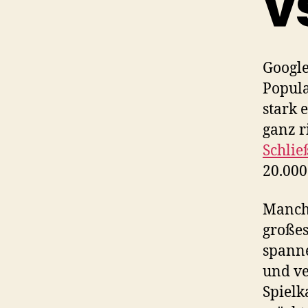
v
Google
Popula
stark 
ganz ri
Schli
20.000
Manchm
großes
spanne
und ve
Spielk