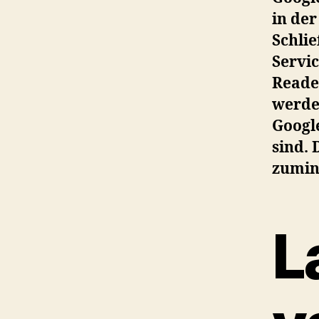
in de
Schli
Servic
Reader
werden
Google
sind. 
zumind
L