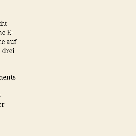
cht
ne E-
ce auf
 drei
ments
s
er