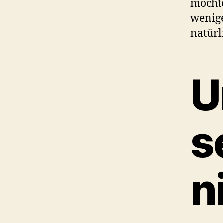
möchte
wenige
natürli
U
s
n