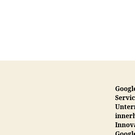
Google
Servic
Untern
inner
Innov
Googl