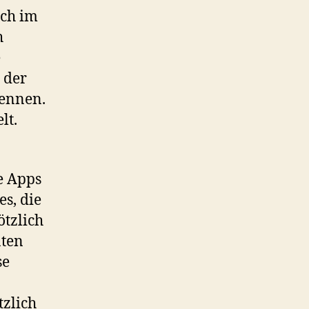
ich im
h
e
n der
kennen.
lt.
e Apps
s, die
ötzlich
nten
se
tzlich