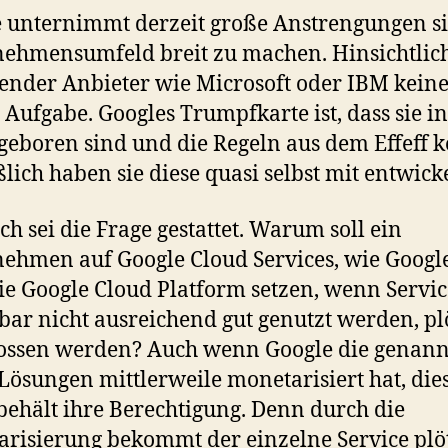
 unternimmt derzeit große Anstrengungen s
ehmensumfeld breit zu machen. Hinsichtlic
ender Anbieter wie Microsoft oder IBM kein
e Aufgabe. Googles Trumpfkarte ist, dass sie i
geboren sind und die Regeln aus dem Effeff 
ßlich haben sie diese quasi selbst mit entwicke
h sei die Frage gestattet. Warum soll ein
ehmen auf Google Cloud Services, wie Googl
ie Google Cloud Platform setzen, wenn Service
bar nicht ausreichend gut genutzt werden, pl
ossen werden? Auch wenn Google die genan
Lösungen mittlerweile monetarisiert hat, die
behält ihre Berechtigung. Denn durch die
risierung bekommt der einzelne Service plö