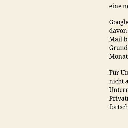
eine n
Google
davon 
Mail b
Grund 
Monate
Für Un
nicht 
Unter
Privat
fortsch