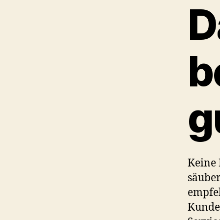
D
b
g
Keine F
säuber
empfeh
Kunden