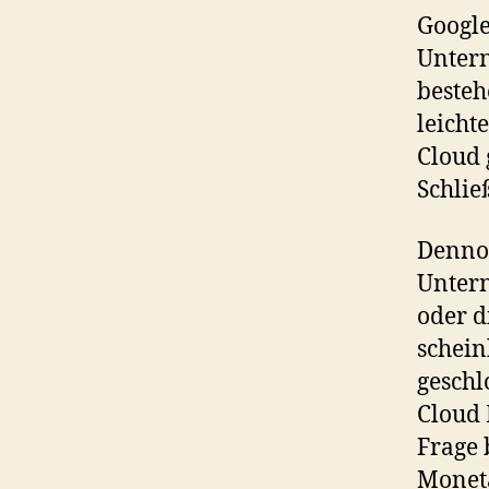
Google
Untern
besteh
leicht
Cloud 
Schlie
Dennoc
Untern
oder d
schein
geschl
Cloud 
Frage 
Moneta