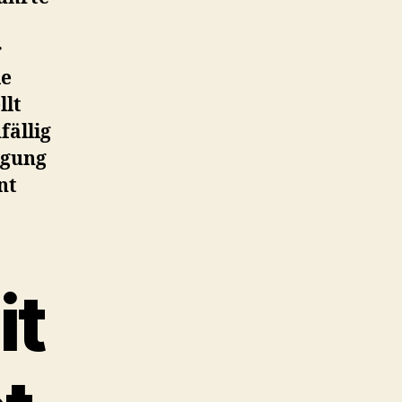
r
le
llt
fällig
igung
nt
it