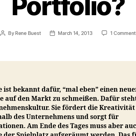
Portfolio?
By
Rene Buest
March 14, 2013
1 Comment
Post
Post
author
date
 ist bekannt dafür, “mal eben” einen neu
e auf den Markt zu schmeißen. Dafür steht
ehmenskultur. Sie fördert die Kreativität
halb des Unternehmens und sorgt für
ationen. Am Ende des Tages muss aber auc
e der Spielplatz aufgeräumt werden. Das f