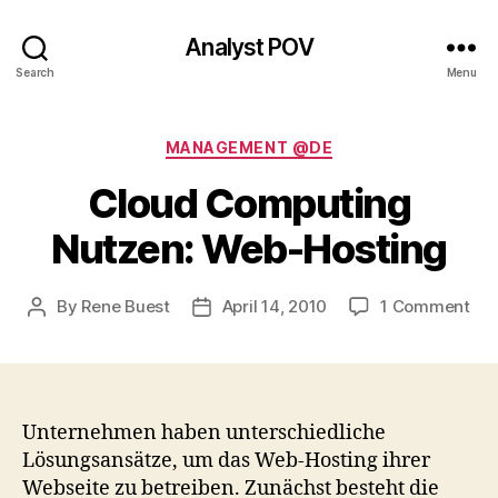
Analyst POV
Search
Menu
Categories
MANAGEMENT @DE
Cloud Computing
Nutzen: Web-Hosting
on
By
Rene Buest
April 14, 2010
1 Comment
Post
Post
Clo
author
date
Co
Nut
We
Hos
Unternehmen haben unterschiedliche
Lösungsansätze, um das Web-Hosting ihrer
Webseite zu betreiben. Zunächst besteht die