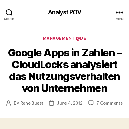
Analyst POV
Search
Menu
Categories
MANAGEMENT @DE
Google Apps in Zahlen –
CloudLocks analysiert
das Nutzungsverhalten
von Unternehmen
on
By
Rene Buest
June 4, 2012
7 Comments
Post
Post
Go
author
date
Ap
in
Za