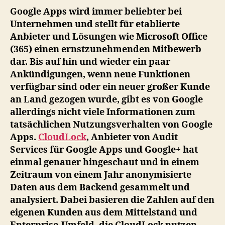
–
Google Apps wird immer beliebter bei
Cl
Unternehmen und stellt für etablierte
ana
Anbieter und Lösungen wie Microsoft Office
da
(365) einen ernstzunehmenden Mitbewerb
Nu
dar. Bis auf hin und wieder ein paar
vo
Ankündigungen, wenn neue Funktionen
Un
verfügbar sind oder ein neuer großer Kunde
an Land gezogen wurde, gibt es von Google
allerdings nicht viele Informationen zum
tatsächlichen Nutzungsverhalten von Google
Apps.
CloudLock
, Anbieter von Audit
Services für Google Apps und Google+ hat
einmal genauer hingeschaut und in einem
Zeitraum von einem Jahr anonymisierte
Daten aus dem Backend gesammelt und
analysiert. Dabei basieren die Zahlen auf den
eigenen Kunden aus dem Mittelstand und