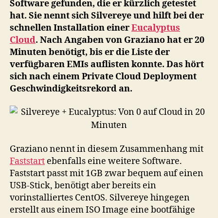
Software gefunden, die er kürzlich getestet
Cl
hat. Sie nennt sich Silvereye und hilft bei der
in
schnellen Installation einer
Eucalyptus
20
Cloud
. Nach Angaben von Graziano hat er 20
Mi
Minuten benötigt, bis er die Liste der
verfügbaren EMIs auflisten konnte. Das hört
sich nach einem Private Cloud Deployment
Geschwindigkeitsrekord an.
Graziano nennt in diesem Zusammenhang mit
Faststart
ebenfalls eine weitere Software.
Faststart passt mit 1GB zwar bequem auf einen
USB-Stick, benötigt aber bereits ein
vorinstalliertes CentOS. Silvereye hingegen
erstellt aus einem ISO Image eine bootfähige