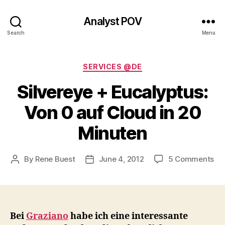
Analyst POV
Search
Menu
Categories
SERVICES @DE
Silvereye + Eucalyptus:
Von 0 auf Cloud in 20
Minuten
on
By
Rene Buest
June 4, 2012
5 Comments
Post
Post
Sil
author
date
+
Euc
Vo
0
Bei
Graziano
habe ich eine interessante
au