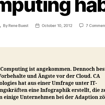
mputing hab
By
Rene Buest
October 10, 2012
7 Commen
Post
Post
author
date
 Computing ist angekommen. Dennoch bes
Vorbehalte und Ängste vor der Cloud. CA
logies hat aus einer Umfrage unter IT-
gskräften eine Infographik erstellt, die ze
 einige Unternehmen bei der Adaption zö