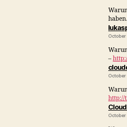
Warum
haben
lukas
October 
Warum
–
http:
clou
October 
Warum
http:/
Cloud
October 