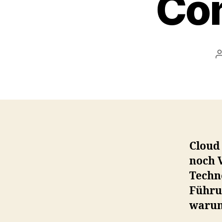
Co
Cloud
noch 
Techno
Führun
warum