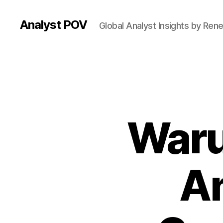
Analyst POV
Global Analyst Insights by Ren
War
An