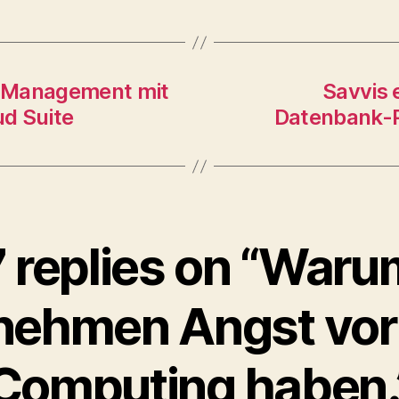
d-Management mit
Savvis 
d Suite
Datenbank-P
7 replies on “Waru
nehmen Angst vor
Computing haben.