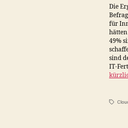
Die Er
Befrag
für In
hätten
49% si
schaff
sind d
IT-Fer
kürzli
Clou
Tags