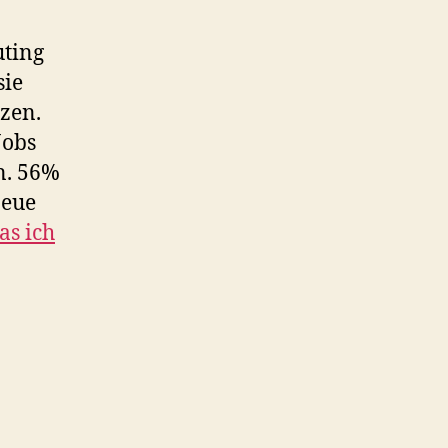
uting
sie
zen.
Jobs
n. 56%
neue
as ich