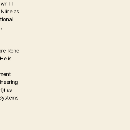
own IT
Nline as
tional
,
ore Rene
He is
ement
ineering
)) as
 Systems