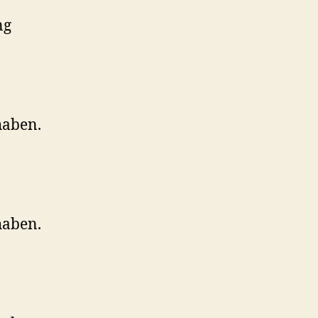
ng
haben.
haben.