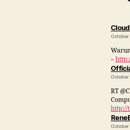
Clou
October 
Warum
–
http:
Offici
October 
RT @C
Compu
http:/
Rene
October 