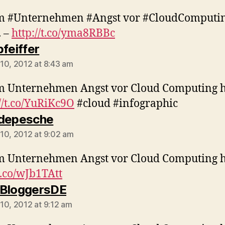
 #Unternehmen #Angst vor #CloudComputi
. –
http://t.co/yma8RBBc
says:
pfeiffer
10, 2012 at 8:43 am
 Unternehmen Angst vor Cloud Computing 
//t.co/YuRiKc9O
#cloud #infographic
says:
ddepesche
10, 2012 at 9:02 am
 Unternehmen Angst vor Cloud Computing 
/t.co/wJb1TAtt
says:
BloggersDE
10, 2012 at 9:12 am