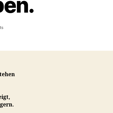
en.
on
ts
Warum
Unternehmen
Angst
vor
Cloud
Computing
haben.
tehen
igt,
gern.