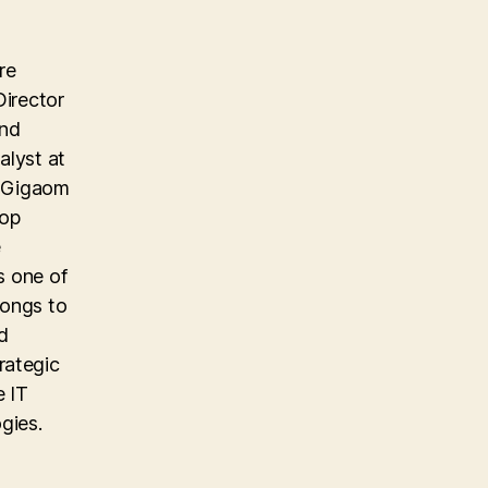
re
Director
and
alyst at
e Gigaom
top
e
s one of
longs to
d
rategic
e IT
gies.