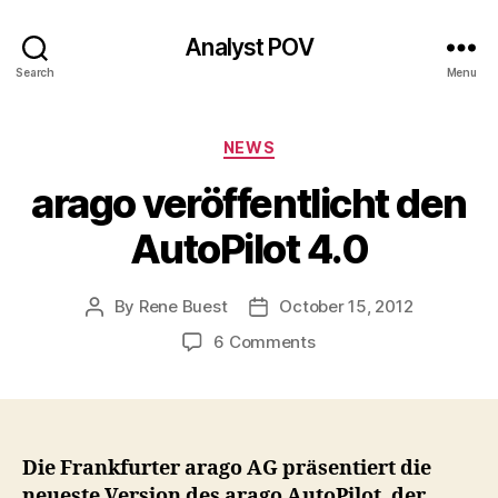
Analyst POV
Search
Menu
Categories
NEWS
arago veröffentlicht den
AutoPilot 4.0
By
Rene Buest
October 15, 2012
Post
Post
author
date
on
6 Comments
arago
veröffentlicht
den
AutoPilot
4.0
Die Frankfurter arago AG präsentiert die
neueste Version des arago AutoPilot, der