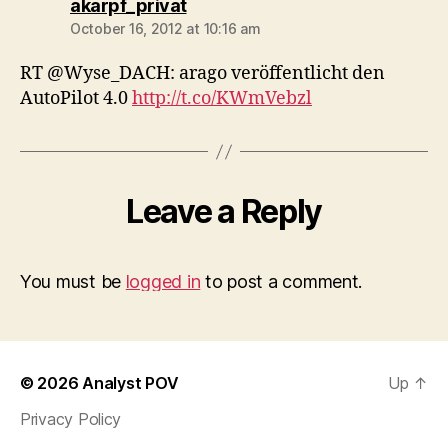
says:
akarpf_privat
October 16, 2012 at 10:16 am
RT @Wyse_DACH: arago veröffentlicht den
AutoPilot 4.0
http://t.co/KWmVebzl
Leave a Reply
You must be
logged in
to post a comment.
© 2026
Analyst POV
Up
↑
Privacy Policy