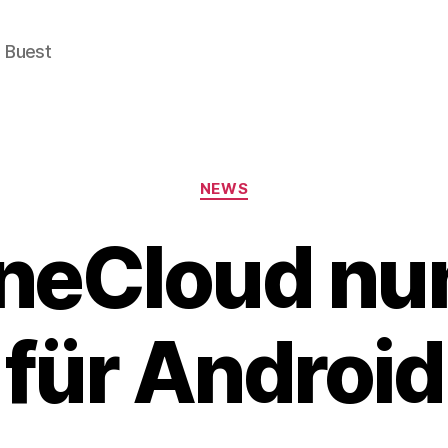
e Buest
Categories
NEWS
neCloud nu
für Android