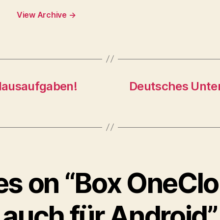
View Archive
→
Hausaufgaben!
Deutsches Unter
ies on “Box OneCl
auch für Android”