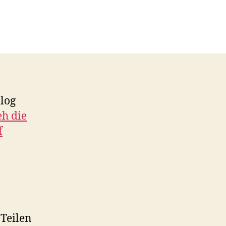
on
Box
OneCloud
nun
auch
für
Android
log
eh die
f
Teilen