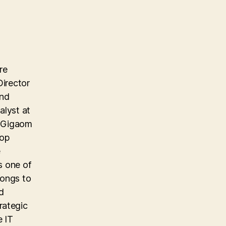
re
Director
and
alyst at
e Gigaom
top
e
s one of
longs to
d
rategic
e IT