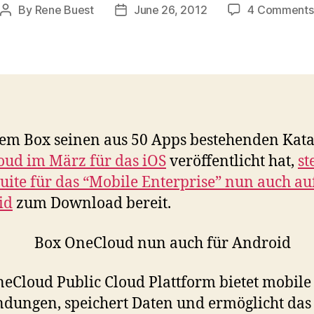
By
Rene Buest
June 26, 2012
4 Comments
Post
Post
author
date
m Box seinen aus 50 Apps bestehenden Kata
ud im März für das iOS
veröffentlicht hat,
st
uite für das “Mobile Enterprise” nun auch au
id
zum Download bereit.
eCloud Public Cloud Plattform bietet mobile
ungen, speichert Daten und ermöglicht das 