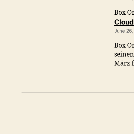
Box O
Cloud
June 26,
Box O
seinen
März f