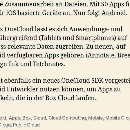
e Zusammenarbeit an Dateien. Mit 50 Apps f
für iOS basierte Geräte an. Nun folgt Android.
x OneCloud lässt es sich Anwendungs- und
übergreifend (Tablets und Smartphones) auf
ss-relevante Daten zugreifen. Zu neuen, auf
d verfügbaren Apps gehören iAnnotate, Bree
gn Ink und Fetchnotes.
t ebenfalls ein neues OneCloud SDK vorgestel
d Entwickler nutzen können, um Apps zu
keln, die in der Box Cloud laufen.
oid
,
Apps
,
Box
,
Cloud
,
Cloud Computing
,
Mobile
,
Mobile Clo
loud
,
Public Cloud