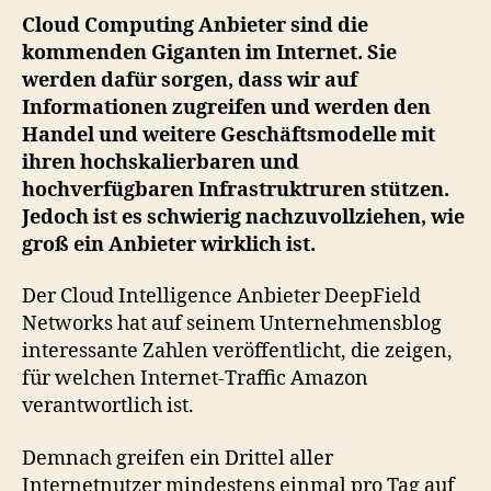
gr
Cloud Computing Anbieter sind die
täg
kommenden Giganten im Internet. Sie
au
werden dafür sorgen, dass wir auf
di
Informationen zugreifen und werden den
Am
Handel und weitere Geschäftsmodelle mit
Cl
ihren hochskalierbaren und
zu!
hochverfügbaren Infrastruktruren stützen.
Jedoch ist es schwierig nachzuvollziehen, wie
groß ein Anbieter wirklich ist.
Der Cloud Intelligence Anbieter DeepField
Networks hat auf seinem Unternehmensblog
interessante Zahlen veröffentlicht, die zeigen,
für welchen Internet-Traffic Amazon
verantwortlich ist.
Demnach greifen ein Drittel aller
Internetnutzer mindestens einmal pro Tag auf