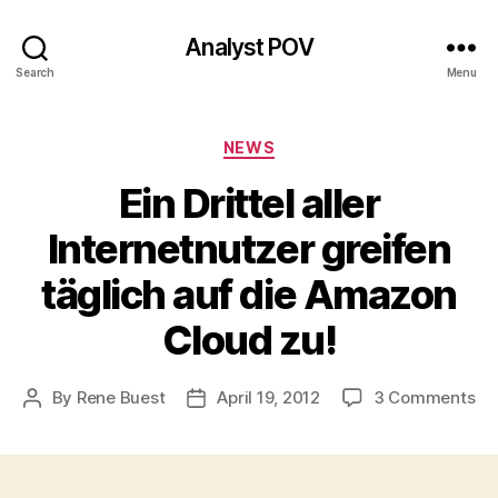
Analyst POV
Search
Menu
Categories
NEWS
Ein Drittel aller
Internetnutzer greifen
täglich auf die Amazon
Cloud zu!
on
By
Rene Buest
April 19, 2012
3 Comments
Post
Post
Ein
author
date
Dri
all
In