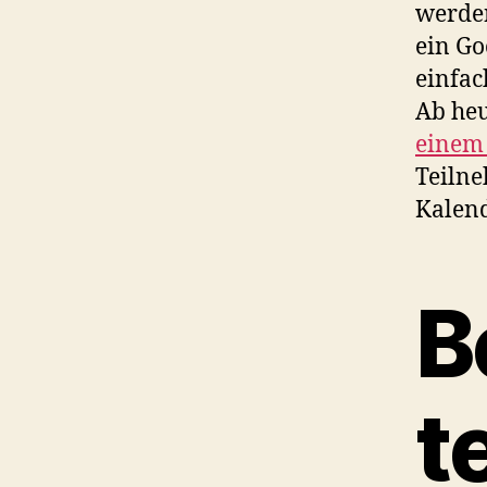
werden
ein Go
einfa
Ab heu
einem
Teilne
Kalend
B
t