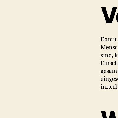
V
Damit 
Mensch
sind, 
Einsch
gesamt
einges
innerh