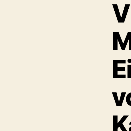
V
M
E
v
K