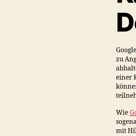
D
Google
zu Ang
abhalt
einer 
können
teilne
Wie
Go
sogena
mit Hi