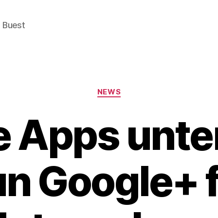
e Buest
Categories
NEWS
 Apps unte
n Google+ 