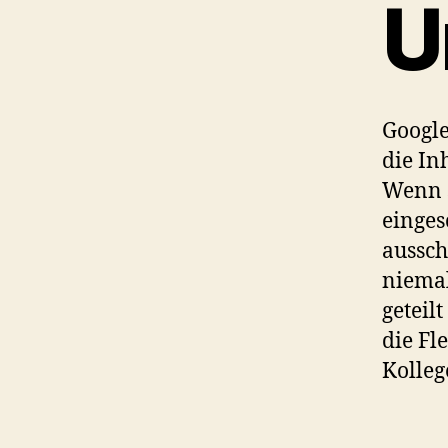
U
Google
die In
Wenn s
einges
aussc
niemal
geteil
die Fl
Kolleg