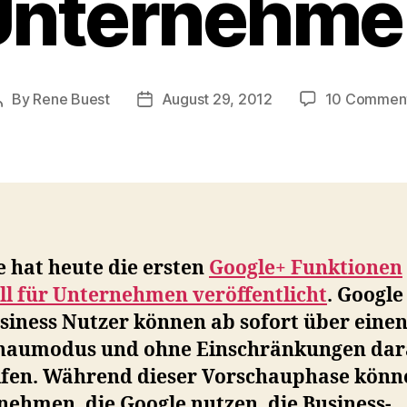
Unternehme
By
Rene Buest
August 29, 2012
10 Commen
Post
Post
author
date
 hat heute die ersten
Google+ Funktionen
ll für Unternehmen veröffentlicht
. Google
siness Nutzer können ab sofort über eine
haumodus und ohne Einschränkungen dar
ifen. Während dieser Vorschauphase könn
nehmen, die Google nutzen, die Business-