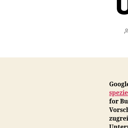
Google
spezie
for Bu
Vorsc
zugre
Unter