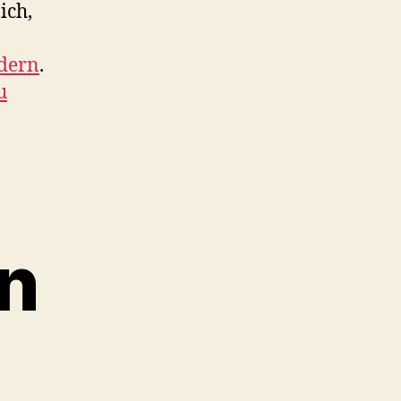
ich,
ndern
.
u
n