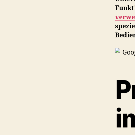
Funkt
verw
spezi
Bedie
P
i