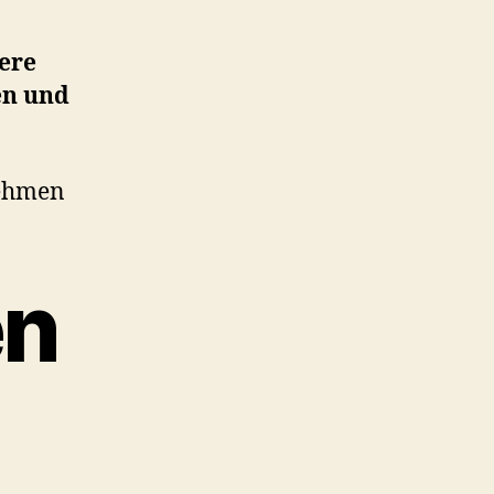
tere
en und
en