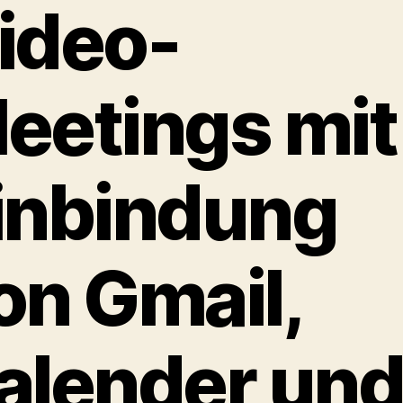
ideo-
eetings mit
inbindung
on Gmail,
alender un