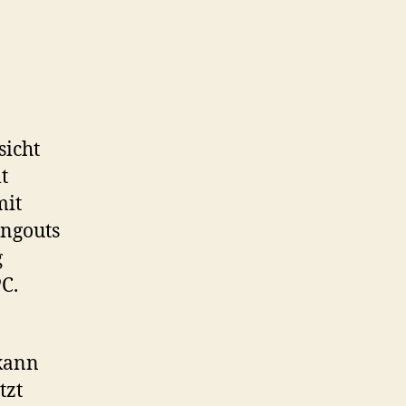
sicht
t
mit
angouts
g
C.
 kann
tzt