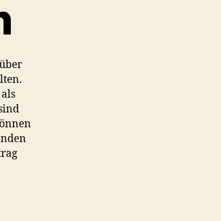
n
 über
lten.
 als
sind
können
enden
trag