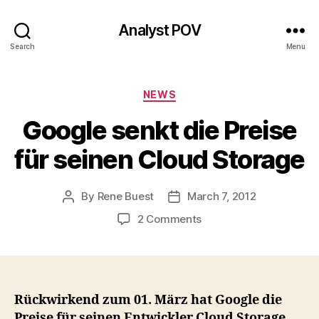
Analyst POV
Search
Menu
Categories
NEWS
Google senkt die Preise
für seinen Cloud Storage
By
Rene Buest
March 7, 2012
Post
Post
author
date
on
2 Comments
Google
senkt
die
Preise
für
Rückwirkend zum 01. März hat Google die
seinen
Preise für seinen Entwickler Cloud Storage