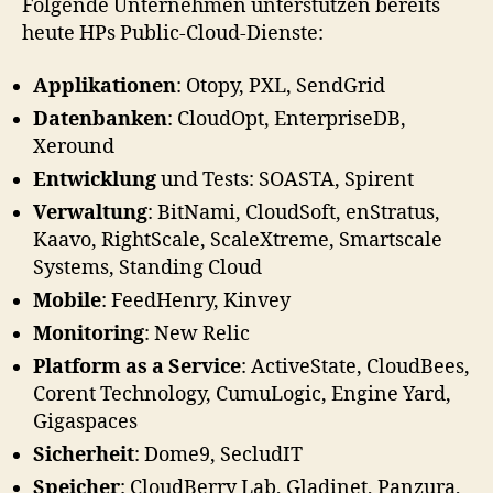
Folgende Unternehmen unterstützen bereits
heute HPs Public-Cloud-Dienste:
Applikationen
: Otopy, PXL, SendGrid
Datenbanken
: CloudOpt, EnterpriseDB,
Xeround
Entwicklung
und Tests: SOASTA, Spirent
Verwaltung
: BitNami, CloudSoft, enStratus,
Kaavo, RightScale, ScaleXtreme, Smartscale
Systems, Standing Cloud
Mobile
: FeedHenry, Kinvey
Monitoring
: New Relic
Platform as a Service
: ActiveState, CloudBees,
Corent Technology, CumuLogic, Engine Yard,
Gigaspaces
Sicherheit
: Dome9, SecludIT
Speicher
: CloudBerry Lab, Gladinet, Panzura,