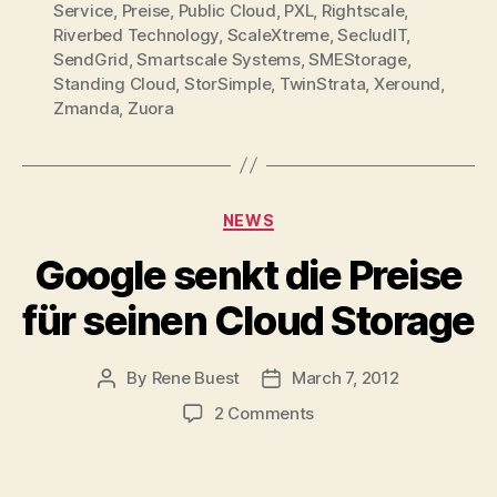
Service
,
Preise
,
Public Cloud
,
PXL
,
Rightscale
,
Riverbed Technology
,
ScaleXtreme
,
SecludIT
,
SendGrid
,
Smartscale Systems
,
SMEStorage
,
Standing Cloud
,
StorSimple
,
TwinStrata
,
Xeround
,
Zmanda
,
Zuora
Categories
NEWS
Google senkt die Preise
für seinen Cloud Storage
By
Rene Buest
March 7, 2012
Post
Post
author
date
on
2 Comments
Google
senkt
die