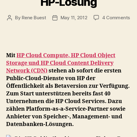
HP-Lösung
on
By
Rene Buest
May 11, 2012
4 Comments
Post
Post
Die
author
date
HP
Pub
Cl
ist
Mit
HP Cloud Compute, HP Cloud Object
nu
Storage und HP Cloud Content Delivery
ver
Network (CDN)
stehen ab sofort die ersten
–
Public-Cloud-Dienste von HP der
Fas
40
Öffentlichkeit als Betaversion zur Verfügung.
Un
Zum Start unterstützen bereits fast 40
unt
Unternehmen die HP Cloud Services. Dazu
ber
zählen Platform-as-a-Service-Partner sowie
die
Anbieter von Speicher-, Management- und
HP
Datenbanken-Lösungen.
Lö