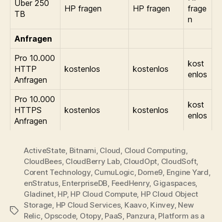
Über 250
HP fragen
HP fragen
frage
TB
n
Anfragen
Pro 10.000
kost
HTTP
kostenlos
kostenlos
enlos
Anfragen
Pro 10.000
kost
HTTPS
kostenlos
kostenlos
enlos
Anfragen
ActiveState
,
Bitnami
,
Cloud
,
Cloud Computing
,
CloudBees
,
CloudBerry Lab
,
CloudOpt
,
CloudSoft
,
Corent Technology
,
CumuLogic
,
Dome9
,
Engine Yard
,
enStratus
,
EnterpriseDB
,
FeedHenry
,
Gigaspaces
,
Gladinet
,
HP
,
HP Cloud Compute
,
HP Cloud Object
Storage
,
HP Cloud Services
,
Kaavo
,
Kinvey
,
New
Tags
Relic
,
Opscode
,
Otopy
,
PaaS
,
Panzura
,
Platform as a