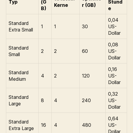
Typ
(G
Stund
Kerne
r (GB)
B)
e
0,04
Standard
1
1
30
US-
Extra Small
Dollar
0,08
Standard
2
2
60
US-
Small
Dollar
0,16
Standard
4
2
120
US-
Medium
Dollar
0,32
Standard
8
4
240
US-
Large
Dollar
0,64
Standard
16
4
480
US-
Extra Large
Dollar