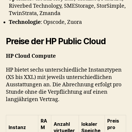
Riverbed Technology, SMEStorage, StorSimple,
TwinStrata, Zmanda
Technologie
: Opscode, Zuora
Preise der HP Public Cloud
HP Cloud Compute
HP bietet sechs unterschiedliche Instanztypen
(XS bis XXL) mit jeweils unterschiedlichen
Ausstattungen an. Die Abrechnung erfolgt pro
Stunde ohne die Verpflichtung auf einen
langjährigen Vertrag.
RA
Preis
Anzahl
lokaler
Instanz
M
pro
virtueller
Speiche