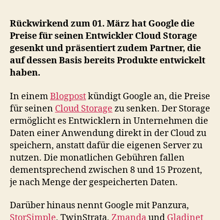
Preise
für
Rückwirkend zum 01. März hat Google die
seinen
Preise für seinen Entwickler Cloud Storage
Cloud
gesenkt und präsentiert zudem Partner, die
Storage
auf dessen Basis bereits Produkte entwickelt
haben.
In einem
Blogpost
kündigt Google an, die Preise
für seinen
Cloud Storage
zu senken. Der Storage
ermöglicht es Entwicklern in Unternehmen die
Daten einer Anwendung direkt in der Cloud zu
speichern, anstatt dafür die eigenen Server zu
nutzen. Die monatlichen Gebühren fallen
dementsprechend zwischen 8 und 15 Prozent,
je nach Menge der gespeicherten Daten.
Darüber hinaus nennt Google mit Panzura,
StorSimple
, TwinStrata,
Zmanda
und
Gladinet