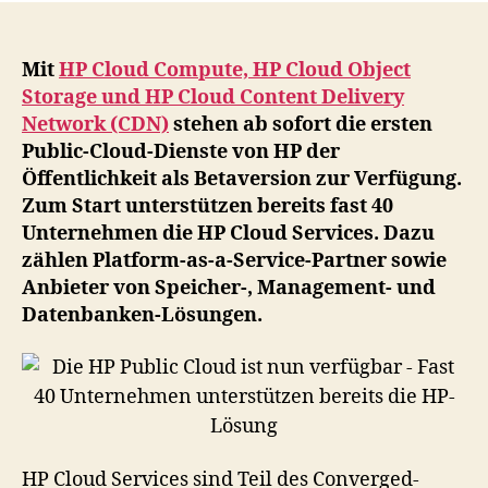
Pub
Cl
ist
Mit
HP Cloud Compute, HP Cloud Object
nu
Storage und HP Cloud Content Delivery
ver
Network (CDN)
stehen ab sofort die ersten
–
Public-Cloud-Dienste von HP der
Fas
Öffentlichkeit als Betaversion zur Verfügung.
40
Zum Start unterstützen bereits fast 40
Un
Unternehmen die HP Cloud Services. Dazu
unt
ber
zählen Platform-as-a-Service-Partner sowie
die
Anbieter von Speicher-, Management- und
HP
Datenbanken-Lösungen.
Lö
HP Cloud Services sind Teil des Converged-