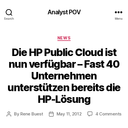
Analyst POV
Search
Menu
Categories
NEWS
Die HP Public Cloud ist
nun verfügbar – Fast 40
Unternehmen
unterstützen bereits die
HP-Lösung
on
By
Rene Buest
May 11, 2012
4 Comments
Post
Post
Die
author
date
HP