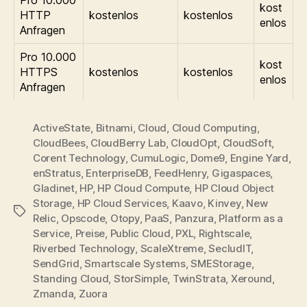
kost
HTTP
kostenlos
kostenlos
enlos
Anfragen
Pro 10.000
kost
HTTPS
kostenlos
kostenlos
enlos
Anfragen
ActiveState
,
Bitnami
,
Cloud
,
Cloud Computing
,
CloudBees
,
CloudBerry Lab
,
CloudOpt
,
CloudSoft
,
Corent Technology
,
CumuLogic
,
Dome9
,
Engine Yard
,
enStratus
,
EnterpriseDB
,
FeedHenry
,
Gigaspaces
,
Gladinet
,
HP
,
HP Cloud Compute
,
HP Cloud Object
Storage
,
HP Cloud Services
,
Kaavo
,
Kinvey
,
New
Tags
Relic
,
Opscode
,
Otopy
,
PaaS
,
Panzura
,
Platform as a
Service
,
Preise
,
Public Cloud
,
PXL
,
Rightscale
,
Riverbed Technology
,
ScaleXtreme
,
SecludIT
,
SendGrid
,
Smartscale Systems
,
SMEStorage
,
Standing Cloud
,
StorSimple
,
TwinStrata
,
Xeround
,
Zmanda
,
Zuora