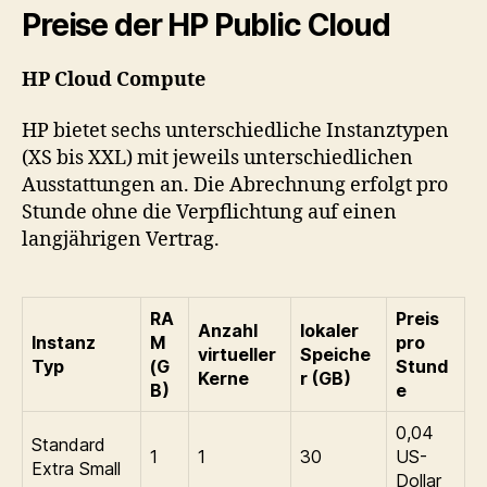
Preise der HP Public Cloud
HP Cloud Compute
HP bietet sechs unterschiedliche Instanztypen
(XS bis XXL) mit jeweils unterschiedlichen
Ausstattungen an. Die Abrechnung erfolgt pro
Stunde ohne die Verpflichtung auf einen
langjährigen Vertrag.
RA
Preis
Anzahl
lokaler
Instanz
M
pro
virtueller
Speiche
Typ
(G
Stund
Kerne
r (GB)
B)
e
0,04
Standard
1
1
30
US-
Extra Small
Dollar