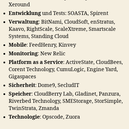
Xeround
Entwicklung
und Tests: SOASTA, Spirent
Verwaltung
: BitNami, CloudSoft, enStratus,
Kaavo, RightScale, ScaleXtreme, Smartscale
Systems, Standing Cloud
Mobile
: FeedHenry, Kinvey
Monitoring
: New Relic
Platform as a Service
: ActiveState, CloudBees,
Corent Technology, CumuLogic, Engine Yard,
Gigaspaces
Sicherheit
: Dome9, SecludIT
Speicher
: CloudBerry Lab, Gladinet, Panzura,
Riverbed Technology, SMEStorage, StorSimple,
TwinStrata, Zmanda
Technologie
: Opscode, Zuora