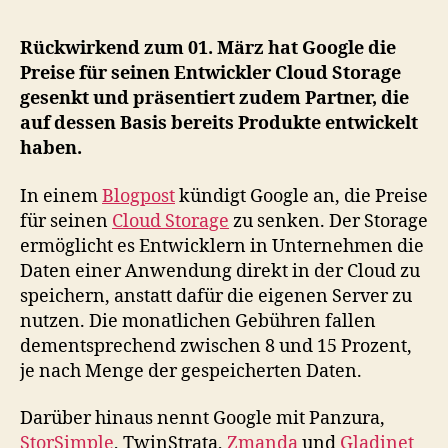
Preise
für
Rückwirkend zum 01. März hat Google die
seinen
Preise für seinen Entwickler Cloud Storage
Cloud
gesenkt und präsentiert zudem Partner, die
Storage
auf dessen Basis bereits Produkte entwickelt
haben.
In einem
Blogpost
kündigt Google an, die Preise
für seinen
Cloud Storage
zu senken. Der Storage
ermöglicht es Entwicklern in Unternehmen die
Daten einer Anwendung direkt in der Cloud zu
speichern, anstatt dafür die eigenen Server zu
nutzen. Die monatlichen Gebühren fallen
dementsprechend zwischen 8 und 15 Prozent,
je nach Menge der gespeicherten Daten.
Darüber hinaus nennt Google mit Panzura,
StorSimple
, TwinStrata,
Zmanda
und
Gladinet