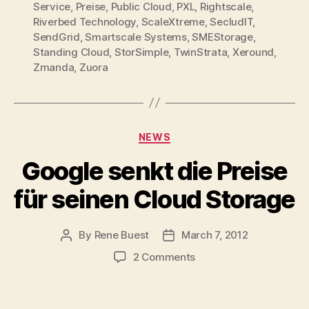
Service
,
Preise
,
Public Cloud
,
PXL
,
Rightscale
,
Riverbed Technology
,
ScaleXtreme
,
SecludIT
,
SendGrid
,
Smartscale Systems
,
SMEStorage
,
Standing Cloud
,
StorSimple
,
TwinStrata
,
Xeround
,
Zmanda
,
Zuora
Categories
NEWS
Google senkt die Preise
für seinen Cloud Storage
By
Rene Buest
March 7, 2012
Post
Post
author
date
on
2 Comments
Google
senkt
die