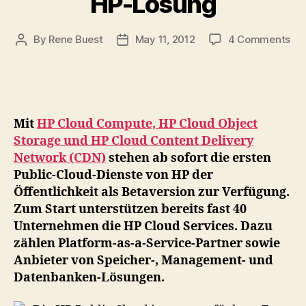
HP-Lösung
on
By
Rene Buest
May 11, 2012
4 Comments
Post
Post
Die
author
date
HP
Pub
Cl
ist
Mit
HP Cloud Compute, HP Cloud Object
nu
Storage und HP Cloud Content Delivery
ver
Network (CDN)
stehen ab sofort die ersten
–
Public-Cloud-Dienste von HP der
Fas
40
Öffentlichkeit als Betaversion zur Verfügung.
Un
Zum Start unterstützen bereits fast 40
unt
Unternehmen die HP Cloud Services. Dazu
ber
zählen Platform-as-a-Service-Partner sowie
die
Anbieter von Speicher-, Management- und
HP
Datenbanken-Lösungen.
Lö