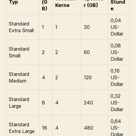
Typ
(G
Stund
Kerne
r (GB)
B)
e
0,04
Standard
1
1
30
US-
Extra Small
Dollar
0,08
Standard
2
2
60
US-
Small
Dollar
0,16
Standard
4
2
120
US-
Medium
Dollar
0,32
Standard
8
4
240
US-
Large
Dollar
0,64
Standard
16
4
480
US-
Extra Large
Dollar