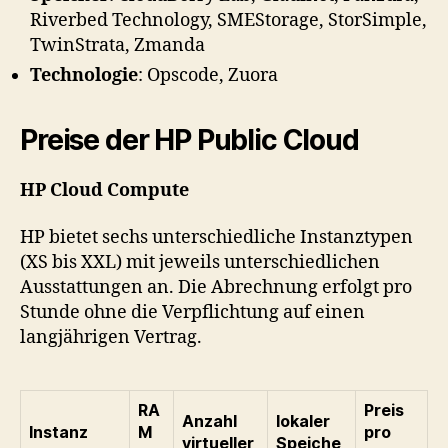
Riverbed Technology, SMEStorage, StorSimple,
TwinStrata, Zmanda
Technologie
: Opscode, Zuora
Preise der HP Public Cloud
HP Cloud Compute
HP bietet sechs unterschiedliche Instanztypen
(XS bis XXL) mit jeweils unterschiedlichen
Ausstattungen an. Die Abrechnung erfolgt pro
Stunde ohne die Verpflichtung auf einen
langjährigen Vertrag.
RA
Preis
Anzahl
lokaler
Instanz
M
pro
virtueller
Speiche