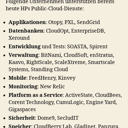
Folgende Unternehmen unterstützen bereits
heute HPs Public-Cloud-Dienste:
Applikationen
: Otopy, PXL, SendGrid
Datenbanken
: CloudOpt, EnterpriseDB,
Xeround
Entwicklung
und Tests: SOASTA, Spirent
Verwaltung
: BitNami, CloudSoft, enStratus,
Kaavo, RightScale, ScaleXtreme, Smartscale
Systems, Standing Cloud
Mobile
: FeedHenry, Kinvey
Monitoring
: New Relic
Platform as a Service
: ActiveState, CloudBees,
Corent Technology, CumuLogic, Engine Yard,
Gigaspaces
Sicherheit
: Dome9, SecludIT
Speicher
: CloudBerry Lab, Gladinet, Panzura,