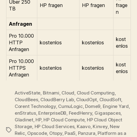
Über 250
HP fragen
HP fragen
frage
TB
n
Anfragen
Pro 10.000
kost
HTTP
kostenlos
kostenlos
enlos
Anfragen
Pro 10.000
kost
HTTPS
kostenlos
kostenlos
enlos
Anfragen
ActiveState
,
Bitnami
,
Cloud
,
Cloud Computing
,
CloudBees
,
CloudBerry Lab
,
CloudOpt
,
CloudSoft
,
Corent Technology
,
CumuLogic
,
Dome9
,
Engine Yard
,
enStratus
,
EnterpriseDB
,
FeedHenry
,
Gigaspaces
,
Gladinet
,
HP
,
HP Cloud Compute
,
HP Cloud Object
Storage
,
HP Cloud Services
,
Kaavo
,
Kinvey
,
New
Tags
Relic
,
Opscode
,
Otopy
,
PaaS
,
Panzura
,
Platform as a