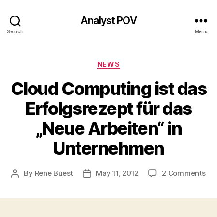
Analyst POV
Search
Menu
Categories
NEWS
Cloud Computing ist das
Erfolgsrezept für das
„Neue Arbeiten“ in
Unternehmen
on
By
Rene Buest
May 11, 2012
2 Comments
Post
Post
Cl
author
date
Co
ist
da