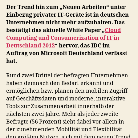
Erf
Der Trend hin zum „Neuen Arbeiten“ unter
für
Einbezug privater IT-Geräte ist in deutschen
da
Unternehmen nicht mehr aufzuhalten. Das
„N
bestätigt das aktuelle White Paper „
Cloud
Arb
Computing und Consumerization of IT in
in
Deutschland 2012
“ hervor, das IDC im
Un
Auftrag von Microsoft Deutschland verfasst
hat.
Rund zwei Drittel der befragten Unternehmen
haben demnach den Bedarf erkannt und
ermöglichen bzw. planen den mobilen Zugriff
auf Geschäftsdaten und moderne, interaktive
Tools zur Zusammenarbeit innerhalb der
nächsten zwei Jahre. Mehr als jeder zweite
Befragte (56 Prozent) sieht dabei vor allem in
der zunehmenden Mobilität und Flexibilität
den größten Nutzen, sich mit dem neuen Trend