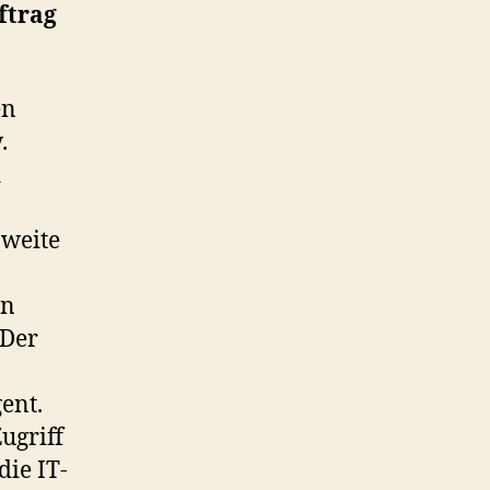
Arbeiten“
ftrag
in
Unternehmen
en
.
d
zweite
en
 Der
ent.
ugriff
die IT-