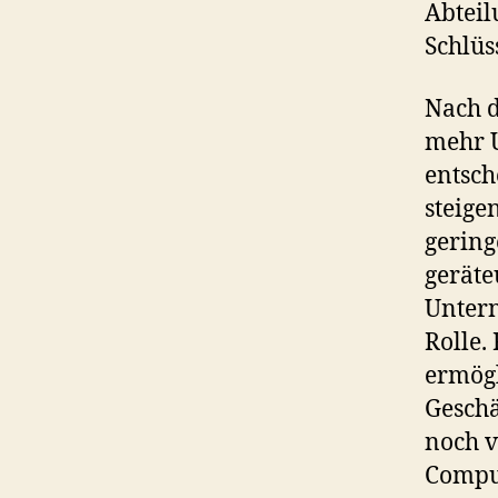
Abteil
Schlüss
Nach d
mehr U
entsch
steige
gering
geräte
Untern
Rolle.
ermögl
Geschä
noch v
Comput