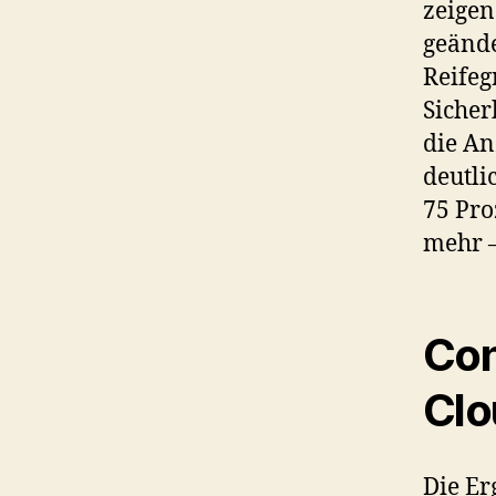
zeigen
geände
Reifeg
Sicher
die An
deutli
75 Pro
mehr –
Con
Clo
Die Er