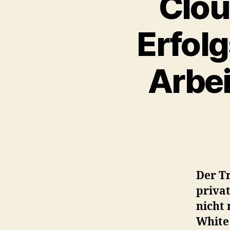
Clou
Erfolg
Arbei
Der T
priva
nicht 
White