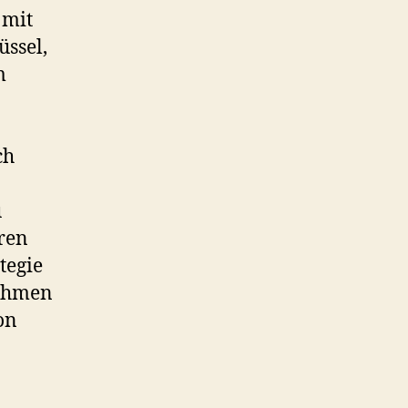
 mit
üssel,
m
ch
u
ren
tegie
nehmen
on