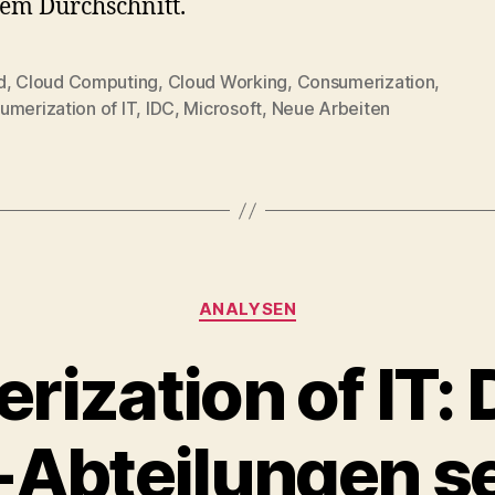
em Durchschnitt.
d
,
Cloud Computing
,
Cloud Working
,
Consumerization
,
umerization of IT
,
IDC
,
Microsoft
,
Neue Arbeiten
Categories
ANALYSEN
ization of IT: 
-Abteilungen s