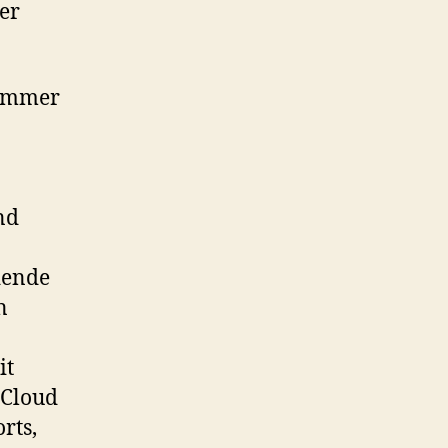
er
 immer
n
nd
dende
n
it
 Cloud
rts,