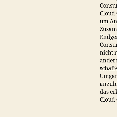
Consum
Cloud 
um Anw
Zusam
Endger
Consu
nicht 
andere
schaff
Umgang
anzubi
das er
Cloud