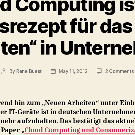
d Computing is
srezept für da
ten“ in Unter
By
Rene Buest
May 11, 2012
2 Comments
Post
Post
author
date
rend hin zum „Neuen Arbeiten“ unter Ein
ter IT-Geräte ist in deutschen Unternehme
mehr aufzuhalten. Das bestätigt das aktue
 Paper „
Cloud Computing und Consumeriz