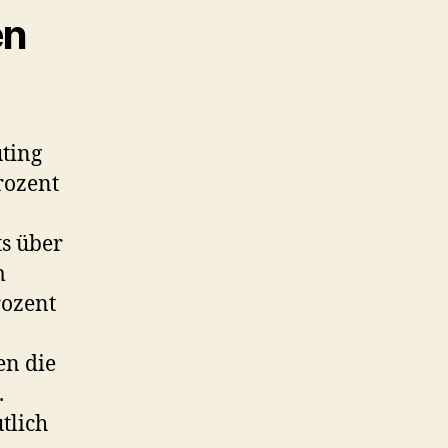
en
ting
rozent
ts über
m
rozent
en die
.
tlich