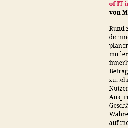
of IT 
von Mi
Rund z
demna
planen
modern
innerh
Befrag
zunehm
Nutzen
Anspru
Geschä
Währen
auf mo