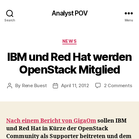
Analyst POV
Search
Menu
Categories
NEWS
IBM und Red Hat werden
OpenStack Mitglied
on
By
Rene Buest
April 11, 2012
2 Comments
Post
Post
IB
author
date
un
Re
Ha
we
Nach einem Bericht von GigaOm
sollen IBM
Op
und Red Hat in Kürze der OpenStack
Mit
Community als Supporter beitreten und dem