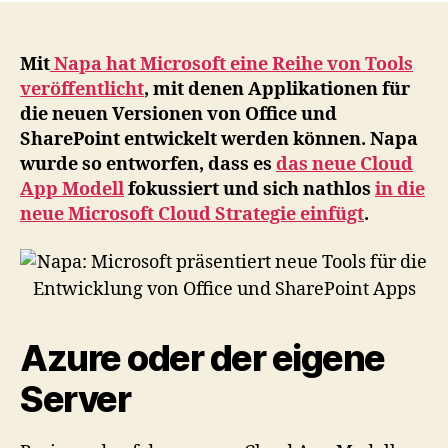
prä
ne
To
Mit
Napa hat Microsoft eine Reihe von Tools
für
veröffentlicht
, mit denen Applikationen für
die
die neuen Versionen von Office und
En
SharePoint entwickelt werden können. Napa
vo
wurde so entworfen, dass es
das neue Cloud
Off
App Modell
fokussiert und sich nathlos
in die
un
neue Microsoft Cloud Strategie einfügt
.
Sh
Ap
Azure oder der eigene
Server