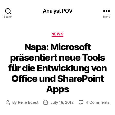
Analyst POV
Search
Menu
Categories
NEWS
Napa: Microsoft
präsentiert neue Tools
für die Entwicklung von
Office und SharePoint
Apps
on
By
Rene Buest
July 18, 2012
4 Comments
Post
Post
Na
author
date
Mi