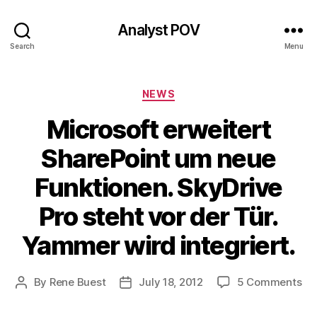
Analyst POV
Search
Menu
Categories
NEWS
Microsoft erweitert
SharePoint um neue
Funktionen. SkyDrive
Pro steht vor der Tür.
Yammer wird integriert.
on
By
Rene Buest
July 18, 2012
5 Comments
Post
Post
Mi
author
date
erw