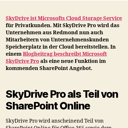
Sh
um
ne
SkyDrive ist Microsofts Cloud Storage Service
Fun
für Privatkunden. Mit SkyDrive Pro wird das
Sk
Unternehmen aus Redmond nun auch
Pr
Mitarbeitern von Unternehmenskunden
ste
Speicherplatz in der Cloud bereitstellen. In
vo
einem
Blogbeitrag beschreibt Microsoft
de
SkyDrive Pro
als eine neue Funktion im
Tür
Ya
kommenden SharePoint Angebot.
wi
int
SkyDrive Pro als Teil von
SharePoint Online
SkyDrive Pro wird anscheinend Teil von