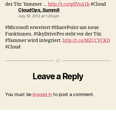
der Tür. Yammer …
http://t.co/qtfVsA1b
#Cloud
says:
CloudOps_Summit
July 19, 2012 at 1:45 pm
#Microsoft erweitert #SharePoint um neue
Funktionen. #SkyDrivePro steht vor der Tür.
#Yammer wird integriert.
http://t.co/MZCCVCKD
#Cloud
Leave a Reply
You must be
logged in
to post a comment.