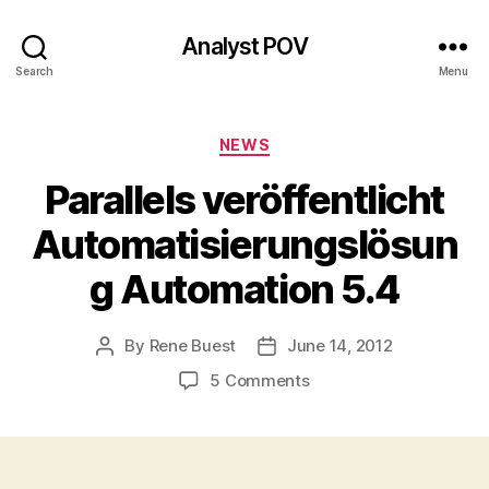
Analyst POV
Search
Menu
Categories
NEWS
Parallels veröffentlicht
Automatisierungslösun
g Automation 5.4
By
Rene Buest
June 14, 2012
Post
Post
author
date
on
5 Comments
Parallels
veröffentlicht
Automatisierungslösu
Automation