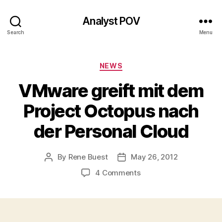
Analyst POV
Search
Menu
Categories
NEWS
VMware greift mit dem
Project Octopus nach
der Personal Cloud
By
Rene Buest
May 26, 2012
Post
Post
author
date
on
4 Comments
VMware
greift
mit
dem