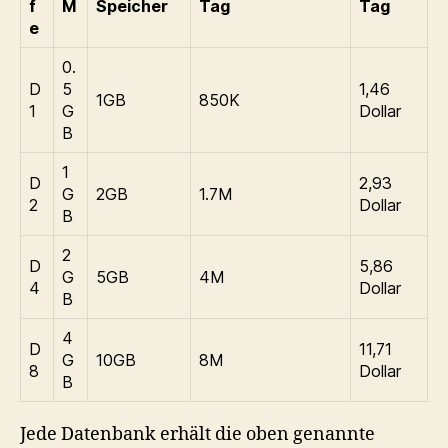
f
M
Speicher
Tag
Tag
e
0.
D
5
1,46
1GB
850K
1
G
Dollar
B
1
D
2,93
G
2GB
1.7M
2
Dollar
B
2
D
5,86
G
5GB
4M
4
Dollar
B
4
D
11,71
G
10GB
8M
8
Dollar
B
Jede Datenbank erhält die oben genannte