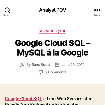
Analyst POV
Search
Menu
Categories
SERVICES @DE
Google Cloud SQL –
MySQL á la Google
By
Rene Buest
June 20, 2012
Post
Post
author
date
on
2 Comments
Google
Cloud
SQL
–
MySQL
Google Cloud SQL
ist ein Web Service, der
á
Google App Engine Applikation die