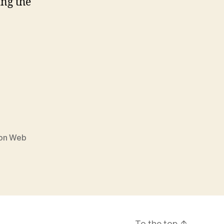
ng the
on Web
To the top
↑