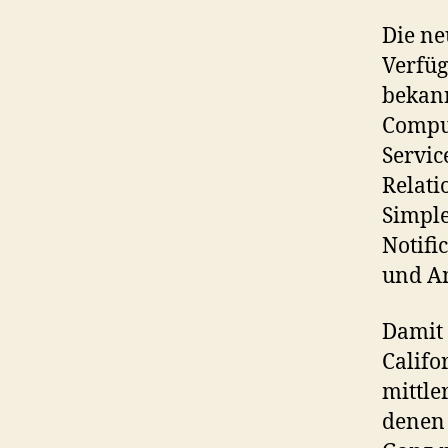
Die ne
Verfüg
bekan
Compu
Servi
Relati
Simpl
Notifi
und A
Damit 
Califo
mittle
denen 