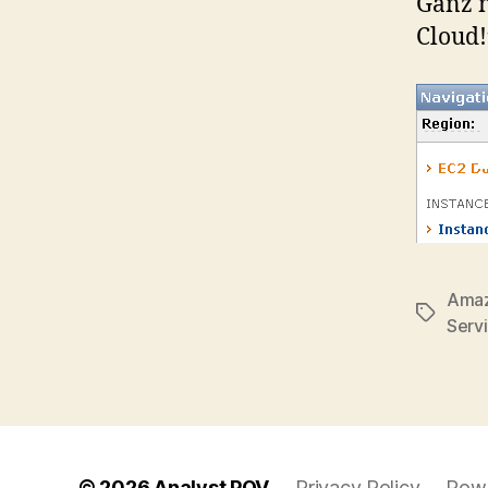
Ganz n
Cloud!
Amaz
Tags
Serv
© 2026
Analyst POV
Privacy Policy
Powe