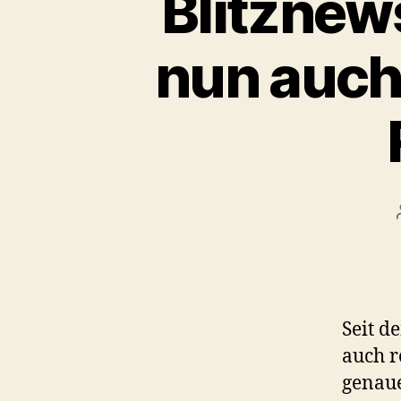
Blitznew
nun auch 
Seit d
auch r
genaue