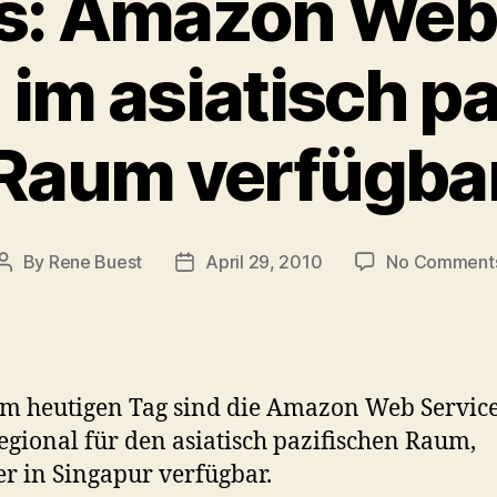
s: Amazon Web
im asiatisch p
Raum verfügba
By
Rene Buest
April 29, 2010
No Comment
Post
Post
author
date
em heutigen Tag sind die Amazon Web Servic
egional für den asiatisch pazifischen Raum,
r in Singapur verfügbar.