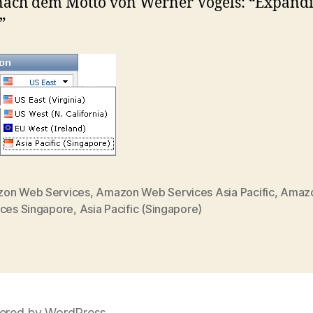
ach dem Motto von Werner Vogels: “Expandi
”
on Web Services
,
Amazon Web Services Asia Pacific
,
Amaz
ices Singapore
,
Asia Pacific (Singapore)
red by WordPress