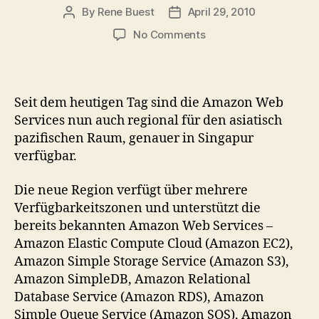
By
Rene Buest
April 29, 2010
Post
Post
author
date
on
No Comments
Blitznews:
Amazon
Web
Services
Seit dem heutigen Tag sind die Amazon Web
nun
Services nun auch regional für den asiatisch
auch
pazifischen Raum, genauer in Singapur
im
verfügbar.
asiatisch
pazifischen
Die neue Region verfügt über mehrere
Raum
verfügbar
Verfügbarkeitszonen und unterstützt die
bereits bekannten Amazon Web Services –
Amazon Elastic Compute Cloud (Amazon EC2),
Amazon Simple Storage Service (Amazon S3),
Amazon SimpleDB, Amazon Relational
Database Service (Amazon RDS), Amazon
Simple Queue Service (Amazon SQS), Amazon